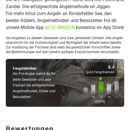
Zander. Die erfolgreichste Angelmethode ist Jiggen.
Für mehr Infos zum Angeln an Rinderfelder See, den
besten Ködern, Angelmethoden und Beisszeiten hol dir
unsere Mobile App
ALLE ANGELN
kostenlos im App Store!
Die Angaben zu diesem Gewässer sind User generated Content. Alle Angeln
übernimmt für die Vollständigkeit und Richtigkeit der Inhalte keine Gewähr.
Zur Ausübung der Fischerei sind stets die gesetzlichen Vorschriften sowie
die Bestimmungen auf dem jeweils gültigen Erlaubnisschein einzuhalten.
Fangstatistiken
Als Pro-Angler siehst du für
jedes Gewässer und jede
Fischart die erfolgreichsten
Angelmethoden, Köder und
Beisszeiten!
Bewertungen