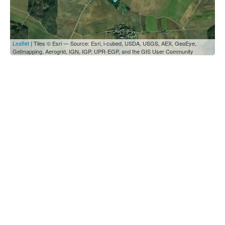
Leaflet
| Tiles © Esri — Source: Esri, i-cubed, USDA, USGS, AEX, GeoEye,
Getmapping, Aerogrid, IGN, IGP, UPR-EGP, and the GIS User Community