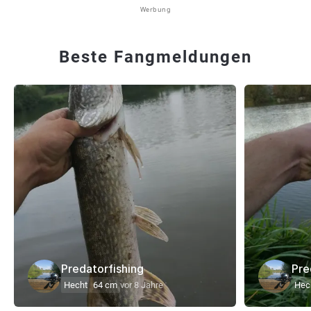
Werbung
Beste Fangmeldungen
Predatorfishing
Pre
Hecht
64 cm
vor 8 Jahre
Hec