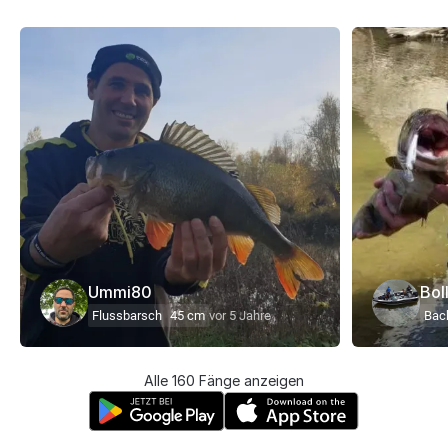
Ummi80
Bol
Flussbarsch
45 cm
vor 5 Jahre
Bach
Alle 160 Fänge anzeigen