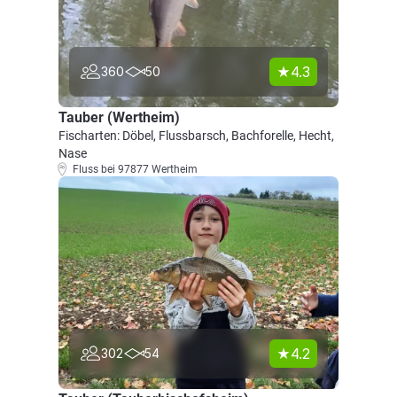
4.3
360
50
Tauber (Wertheim)
Fischarten: Döbel, Flussbarsch, Bachforelle, Hecht,
Nase
Fluss bei 97877 Wertheim
4.2
302
54