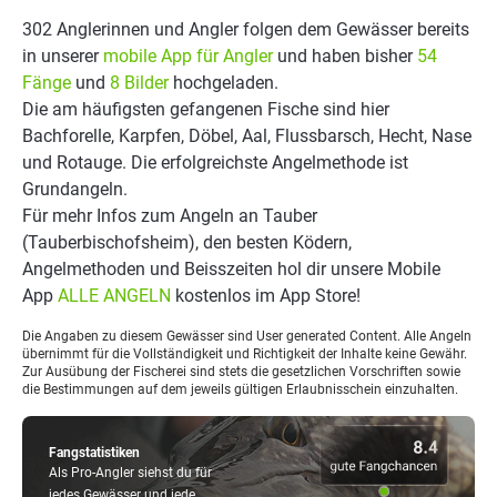
302 Anglerinnen und Angler folgen dem Gewässer bereits
in unserer
mobile App für Angler
und haben bisher
54
Fänge
und
8 Bilder
hochgeladen.
Die am häufigsten gefangenen Fische sind hier
Bachforelle, Karpfen, Döbel, Aal, Flussbarsch, Hecht, Nase
und Rotauge. Die erfolgreichste Angelmethode ist
Grundangeln.
Für mehr Infos zum Angeln an Tauber
(Tauberbischofsheim), den besten Ködern,
Angelmethoden und Beisszeiten hol dir unsere Mobile
App
ALLE ANGELN
kostenlos im App Store!
Die Angaben zu diesem Gewässer sind User generated Content. Alle Angeln
übernimmt für die Vollständigkeit und Richtigkeit der Inhalte keine Gewähr.
Zur Ausübung der Fischerei sind stets die gesetzlichen Vorschriften sowie
die Bestimmungen auf dem jeweils gültigen Erlaubnisschein einzuhalten.
Fangstatistiken
Als Pro-Angler siehst du für
jedes Gewässer und jede