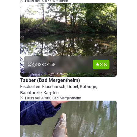
Fluss bei 97877 Wertheim
3.8
413
158
Tauber (Bad Mergentheim)
Fischarten: Flussbarsch, Döbel, Rotauge,
Bachforelle, Karpfen
Fluss bei 97980 Bad Mergentheim