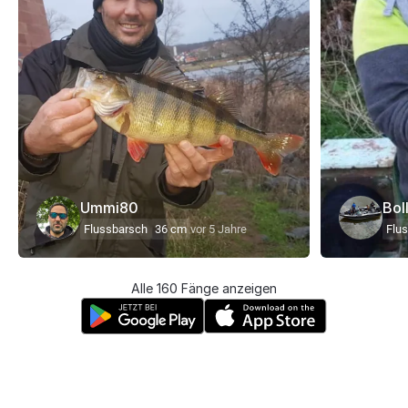
Ummi80
Bol
Flussbarsch
36 cm
vor 5 Jahre
Flu
Alle 160 Fänge anzeigen