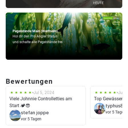
Pegelstände Main (Wertheim)
Hol dir den Pro Angler Status
und schalte alle Pegelstände frei
Bewertungen
Jul 5, 2024
Jul 5
Viele Johnnie Controlletties am
Top Gewässer für
Start 🏕😎
typhus85
stefan joppe
vor 5 Tagen
vor 5 Tagen