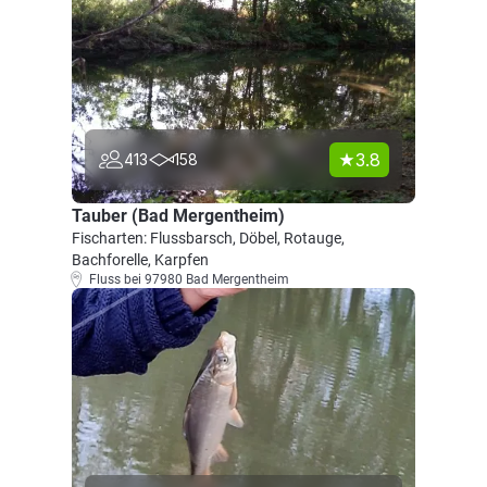
3.8
413
158
Tauber (Bad Mergentheim)
Fischarten: Flussbarsch, Döbel, Rotauge,
Bachforelle, Karpfen
Fluss bei 97980 Bad Mergentheim