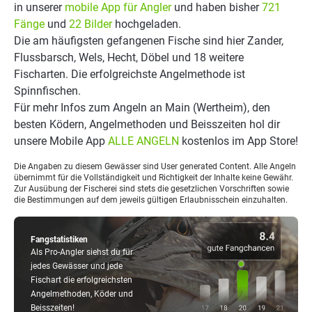
in unserer
mobile App für Angler
und haben bisher
721
Fänge
und
22 Bilder
hochgeladen.
Die am häufigsten gefangenen Fische sind hier Zander,
Flussbarsch, Wels, Hecht, Döbel und 18 weitere
Fischarten. Die erfolgreichste Angelmethode ist
Spinnfischen.
Für mehr Infos zum Angeln an Main (Wertheim), den
besten Ködern, Angelmethoden und Beisszeiten hol dir
unsere Mobile App
ALLE ANGELN
kostenlos im App Store!
Die Angaben zu diesem Gewässer sind User generated Content. Alle Angeln
übernimmt für die Vollständigkeit und Richtigkeit der Inhalte keine Gewähr.
Zur Ausübung der Fischerei sind stets die gesetzlichen Vorschriften sowie
die Bestimmungen auf dem jeweils gültigen Erlaubnisschein einzuhalten.
Fangstatistiken
Als Pro-Angler siehst du für
jedes Gewässer und jede
Fischart die erfolgreichsten
Angelmethoden, Köder und
Beisszeiten!