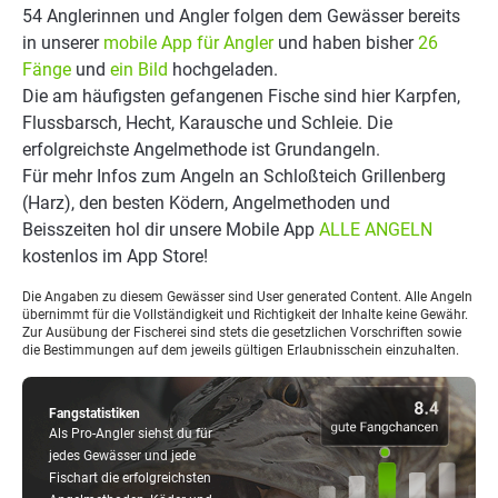
54 Anglerinnen und Angler folgen dem Gewässer bereits
in unserer
mobile App für Angler
und haben bisher
26
Fänge
und
ein Bild
hochgeladen.
Die am häufigsten gefangenen Fische sind hier Karpfen,
Flussbarsch, Hecht, Karausche und Schleie. Die
erfolgreichste Angelmethode ist Grundangeln.
Für mehr Infos zum Angeln an Schloßteich Grillenberg
(Harz), den besten Ködern, Angelmethoden und
Beisszeiten hol dir unsere Mobile App
ALLE ANGELN
kostenlos im App Store!
Die Angaben zu diesem Gewässer sind User generated Content. Alle Angeln
übernimmt für die Vollständigkeit und Richtigkeit der Inhalte keine Gewähr.
Zur Ausübung der Fischerei sind stets die gesetzlichen Vorschriften sowie
die Bestimmungen auf dem jeweils gültigen Erlaubnisschein einzuhalten.
Fangstatistiken
Als Pro-Angler siehst du für
jedes Gewässer und jede
Fischart die erfolgreichsten