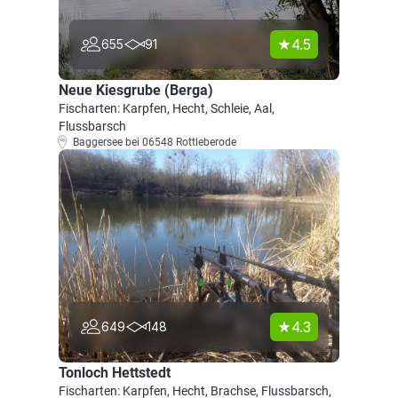
4.5
655
91
Neue Kiesgrube (Berga)
Fischarten: Karpfen, Hecht, Schleie, Aal,
Flussbarsch
Baggersee bei 06548 Rottleberode
4.3
649
148
Tonloch Hettstedt
Fischarten: Karpfen, Hecht, Brachse, Flussbarsch,