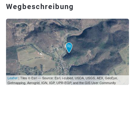
Wegbeschreibung
Leaflet
| Tiles © Esri — Source: Esri, i-cubed, USDA, USGS, AEX, GeoEye,
Getmapping, Aerogrid, IGN, IGP, UPR-EGP, and the GIS User Community