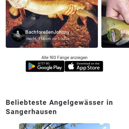
BachforellenJohnny
Ma
Hecht
114 cm
vor 5 Jahre
Schl
Alle 160 Fänge anzeigen
Beliebteste Angelgewässer in
Sangerhausen