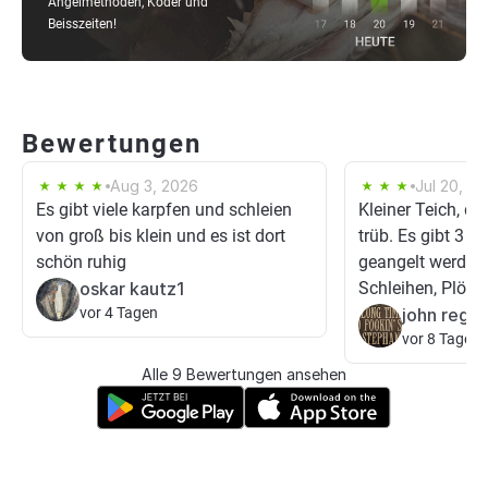
Angelmethoden, Köder und
Beisszeiten!
Bewertungen
Aug 3, 2026
Jul 20, 2
Es gibt viele karpfen und schleien
Kleiner Teich, da
von groß bis klein und es ist dort
trüb. Es gibt 3 
schön ruhig
geangelt werden
oskar kautz1
Schleihen, Plötze
vor 4 Tagen
john regul
vor 8 Tagen
Alle 9 Bewertungen ansehen