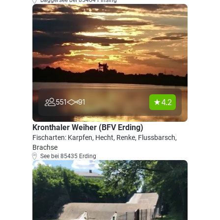
Baggersee bei 85464 Finsing
4.2
551
91
Kronthaler Weiher (BFV Erding)
Fischarten: Karpfen, Hecht, Renke, Flussbarsch,
Brachse
See bei 85435 Erding