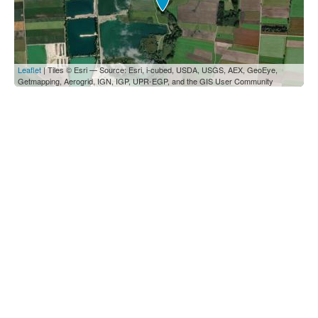
Leaflet
| Tiles © Esri — Source: Esri, i-cubed, USDA, USGS, AEX, GeoEye,
Getmapping, Aerogrid, IGN, IGP, UPR-EGP, and the GIS User Community