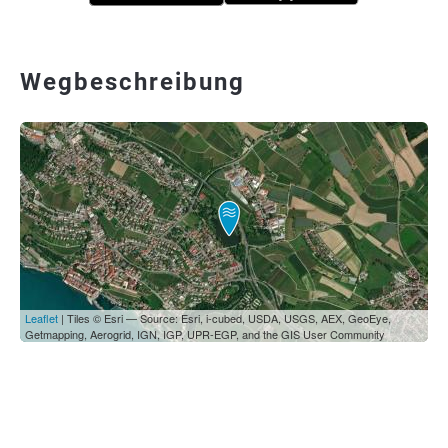
Wegbeschreibung
Leaflet
| Tiles © Esri — Source: Esri, i-cubed, USDA, USGS, AEX, GeoEye,
Getmapping, Aerogrid, IGN, IGP, UPR-EGP, and the GIS User Community