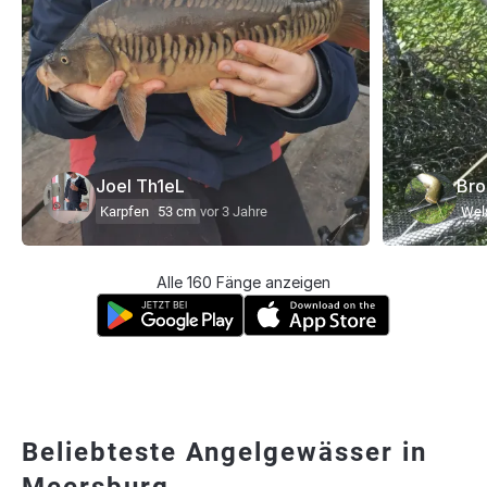
Joel Th1eL
Bro
Karpfen
53 cm
vor 3 Jahre
Wel
Alle 160 Fänge anzeigen
Beliebteste Angelgewässer in