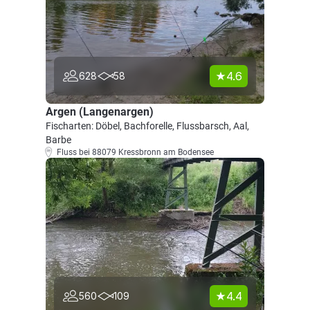
4.6
628
58
Argen (Langenargen)
Fischarten: Döbel, Bachforelle, Flussbarsch, Aal,
Barbe
Fluss bei 88079 Kressbronn am Bodensee
4.4
560
109