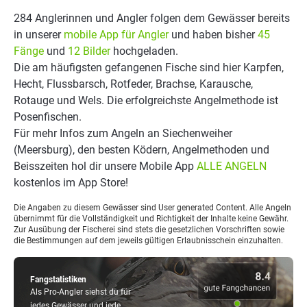
284 Anglerinnen und Angler folgen dem Gewässer bereits
in unserer
mobile App für Angler
und haben bisher
45
Fänge
und
12 Bilder
hochgeladen.
Die am häufigsten gefangenen Fische sind hier Karpfen,
Hecht, Flussbarsch, Rotfeder, Brachse, Karausche,
Rotauge und Wels. Die erfolgreichste Angelmethode ist
Posenfischen.
Für mehr Infos zum Angeln an Siechenweiher
(Meersburg), den besten Ködern, Angelmethoden und
Beisszeiten hol dir unsere Mobile App
ALLE ANGELN
kostenlos im App Store!
Die Angaben zu diesem Gewässer sind User generated Content. Alle Angeln
übernimmt für die Vollständigkeit und Richtigkeit der Inhalte keine Gewähr.
Zur Ausübung der Fischerei sind stets die gesetzlichen Vorschriften sowie
die Bestimmungen auf dem jeweils gültigen Erlaubnisschein einzuhalten.
Fangstatistiken
Als Pro-Angler siehst du für
jedes Gewässer und jede