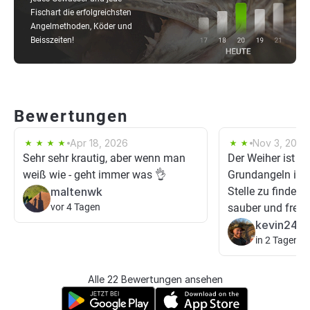
Fischart die erfolgreichsten
Angelmethoden, Köder und
Beisszeiten!
Bewertungen
Apr 18, 2026
Nov 3, 2025
Sehr sehr krautig, aber wenn man
Der Weiher ist zu
weiß wie - geht immer was 👌
Grundangeln ist 
maltenwk
Stelle zu finden 
vor 4 Tagen
sauber und frei A
kevin242
in 2 Tagen
Alle 22 Bewertungen ansehen