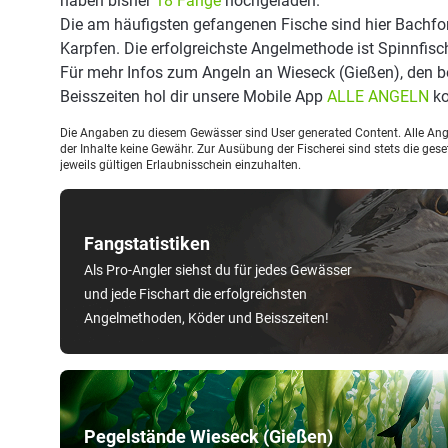
haben bisher
18 Fänge
hochgeladen.
Die am häufigsten gefangenen Fische sind hier Bachfor
Karpfen. Die erfolgreichste Angelmethode ist Spinnfisc
Für mehr Infos zum Angeln an Wieseck (Gießen), den 
Beisszeiten hol dir unsere Mobile App
ALLE ANGELN
ko
Die Angaben zu diesem Gewässer sind User generated Content. Alle Ange
der Inhalte keine Gewähr. Zur Ausübung der Fischerei sind stets die ge
jeweils gültigen Erlaubnisschein einzuhalten.
Fangstatistiken
Als Pro-Angler siehst du für jedes Gewässer
und jede Fischart die erfolgreichsten
Angelmethoden, Köder und Beisszeiten!
Pegelstände Wieseck (Gießen)