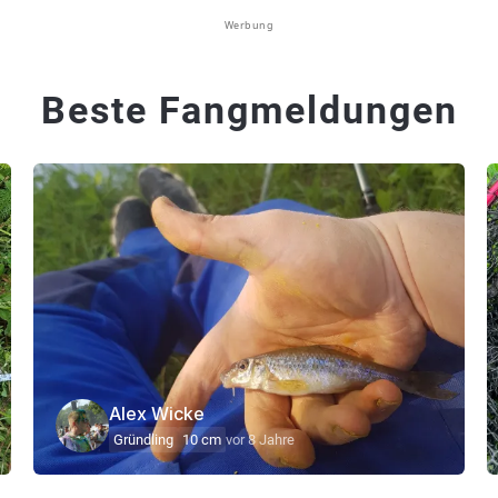
Werbung
Beste Fangmeldungen
Alex Wicke
Gründling
10 cm
vor 8 Jahre