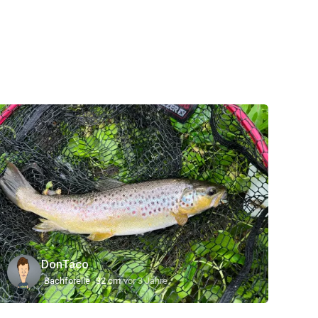
DonTaco
Bachforelle
32 cm
vor 3 Jahre