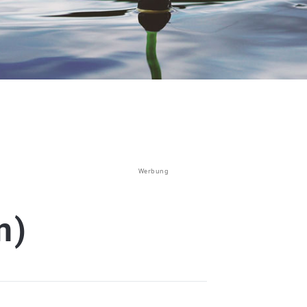
Werbung
n)