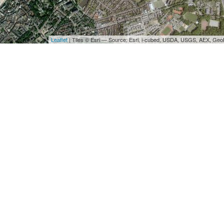
Leaflet
| Tiles © Esri — Source: Esri, i-cubed, USDA, USGS, AEX, Ge