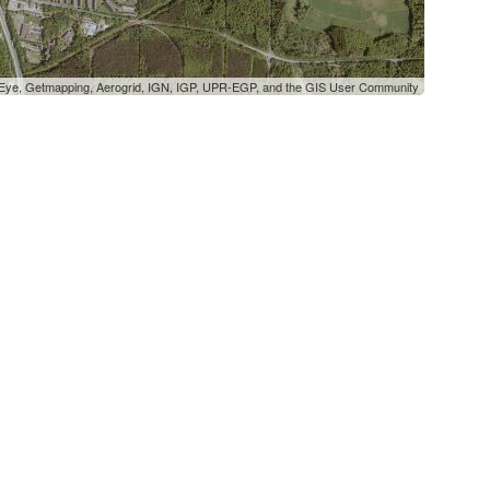
oEye, Getmapping, Aerogrid, IGN, IGP, UPR-EGP, and the GIS User Community