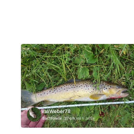
ValiWeber78
Bachforelle
37 cm
vor 6 Jahre