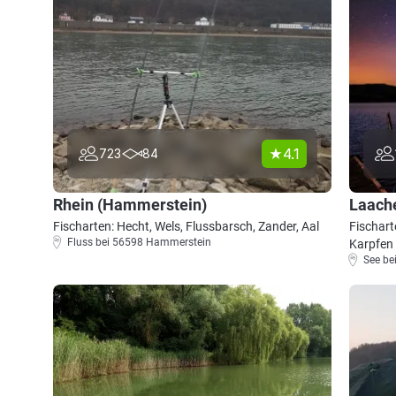
4.1
723
84
Rhein (Hammerstein)
Laach
Fischarten: Hecht, Wels, Flussbarsch, Zander, Aal
Fischart
Fluss bei 56598 Hammerstein
Karpfen
See be