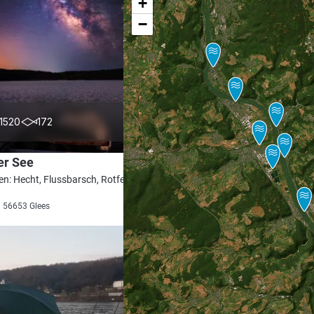
+
−
4.5
1520
172
er See
en: Hecht, Flussbarsch, Rotfeder, Schleie,
i 56653 Glees