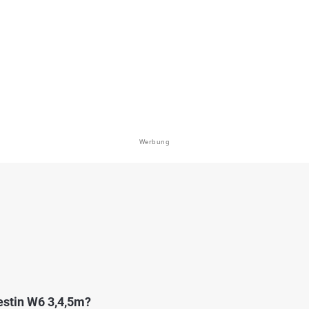
(Linz am Rhein)
en: Zander, Aal, Flussbarsch, Wels, Karpfen
bei 53545 Linz am Rhein
Werbung
4.2
927
74
(Urmitz/Engers)
en: Flussbarsch, Rapfen, Wels, Zander, Aal
bei 0 Urmitz
estin W6 3,4,5m?