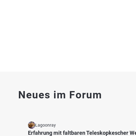
Rhein (Andernach)
Rhein 
Fischarten: Zander, Flussbarsch, Barbe, Rapfen,
Fischart
Fluss 
Aal
Fluss bei 56599 Leutesdorf
4.5
1560
428
Neues im Forum
Rhein (Neuwied)
Rhein 
Fischarten: Barbe, Zander, Rapfen, Flussbarsch,
Fischart
Fluss 
Wels
Fluss bei 56564 Neuwied
Lagoonray
Erfahrung mit faltbaren Teleskopkescher W