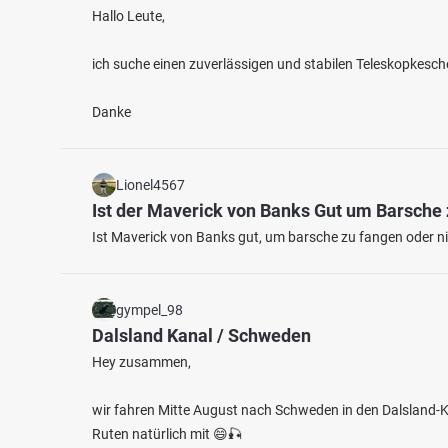
Hallo Leute,
ich suche einen zuverlässigen und stabilen Teleskopkesc
Danke
4.0
406
Lionel4567
93
Ist der Maverick von Banks Gut um Barsche
Ist Maverick von Banks gut, um barsche zu fangen oder nic
Rhein (Bad Breisig)
Rheinh
Fischarten: Zander, Aal, Flussbarsch, Barbe, Wels
Fischart
Fluss bei 53498 Bad Breisig
Hafen 
gympel_98
Dalsland Kanal / Schweden
Hey zusammen,
wir fahren Mitte August nach Schweden in den Dalsland-K
Ruten natürlich mit 😄🎣