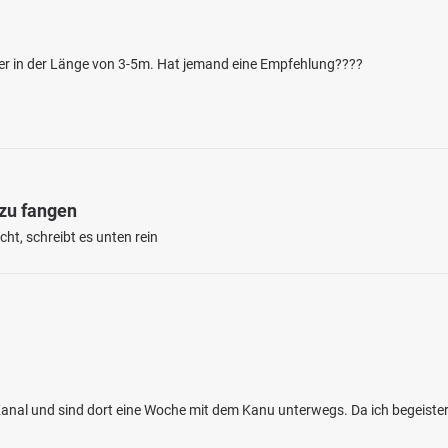
her in der Länge von 3-5m. Hat jemand eine Empfehlung????
4.1
772
148
 zu fangen
ht, schreibt es unten rein
afen Brohl
en: Flussbarsch, Zander, Aal, Hecht, Barbe
bei 56656 Brohl-Lützing
anal und sind dort eine Woche mit dem Kanu unterwegs. Da ich begeister