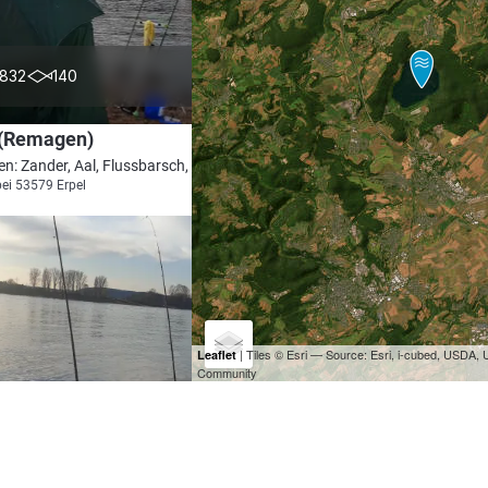
4.1
832
140
 (Remagen)
en: Zander, Aal, Flussbarsch, Wels, Barbe
bei 53579 Erpel
| Tiles © Esri — Source: Esri, i-cubed, USDA
Leaflet
Community
4.3
1005
283