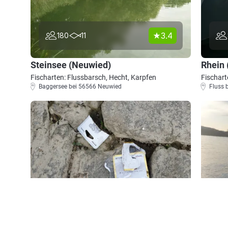
3.4
180
11
Steinsee (Neuwied)
Rhein
Fischarten: Flussbarsch, Hecht, Karpfen
Fischart
Baggersee bei 56566 Neuwied
Fluss 
4.3
1336
406