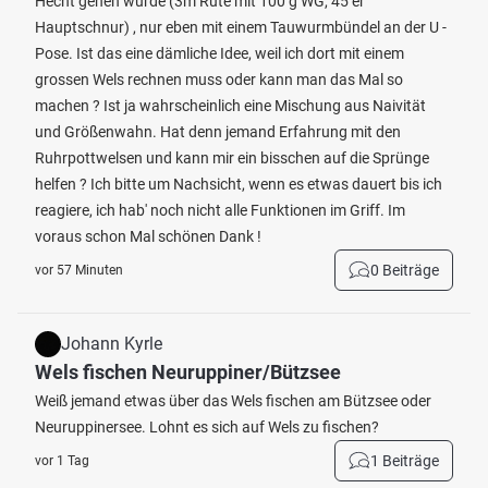
Hecht gehen würde (3m Rute mit 100 g WG, 45 er
Hauptschnur) , nur eben mit einem Tauwurmbündel an der U -
Pose. Ist das eine dämliche Idee, weil ich dort mit einem
grossen Wels rechnen muss oder kann man das Mal so
machen ? Ist ja wahrscheinlich eine Mischung aus Naivität
und Größenwahn. Hat denn jemand Erfahrung mit den
Ruhrpottwelsen und kann mir ein bisschen auf die Sprünge
helfen ? Ich bitte um Nachsicht, wenn es etwas dauert bis ich
reagiere, ich hab' noch nicht alle Funktionen im Griff. Im
voraus schon Mal schönen Dank !
0 Beiträge
vor 57 Minuten
Johann Kyrle
Wels fischen Neuruppiner/Bützsee
Weiß jemand etwas über das Wels fischen am Bützsee oder
Neuruppinersee. Lohnt es sich auf Wels zu fischen?
1 Beiträge
vor 1 Tag