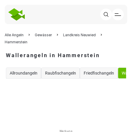
Alle Angeln
Gewässer
Landkreis Neuwied
Hammerstein
Wallerangeln in Hammerstein
Allroundangeln
Raubfischangeln
Friedfischangeln
Walle
Werbung