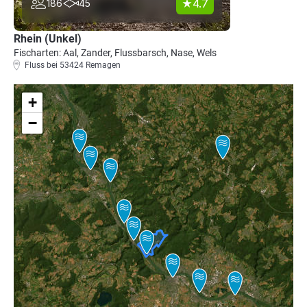
4.7
186
45
Rhein (Unkel)
Fischarten: Aal, Zander, Flussbarsch, Nase, Wels
Fluss bei 53424 Remagen
+
−