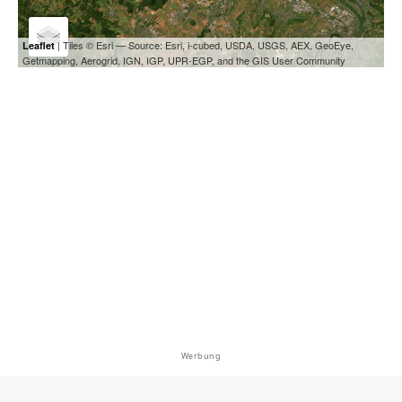
| Tiles © Esri — Source: Esri, i-cubed, USDA, USGS, AEX, GeoEye,
Leaflet
Getmapping, Aerogrid, IGN, IGP, UPR-EGP, and the GIS User Community
Werbung