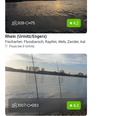
4.2
928
75
Rhein (Urmitz/Engers)
Fischarten: Flussbarsch, Rapfen, Wels, Zander, Aal
Fluss bei 0 Urmitz
4.3
1007
283