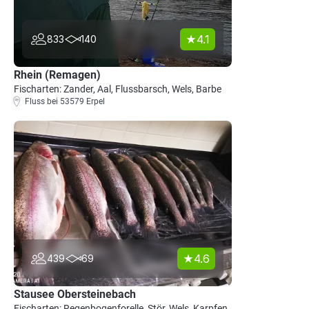
4.1
833
140
Rhein (Remagen)
Fischarten: Zander, Aal, Flussbarsch, Wels, Barbe
Fluss bei 53579 Erpel
4.6
439
69
Stausee Obersteinebach
Fischarten: Regenbogenforelle, Stör, Wels, Karpfen,