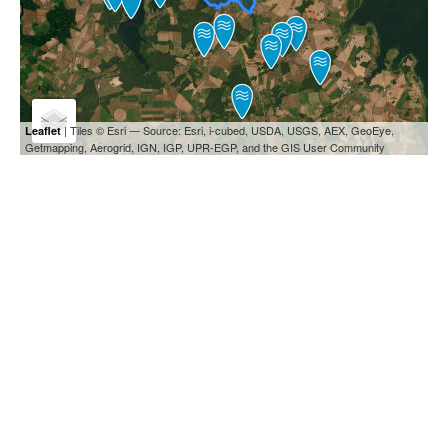
| Tiles © Esri — Source: Esri, i-cubed, USDA, USGS, AEX, GeoEye,
Leaflet
Getmapping, Aerogrid, IGN, IGP, UPR-EGP, and the GIS User Community