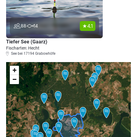
4.1
88
14
Tiefer See (Gaarz)
Fischarten: Hecht
See bei 17194 Grabowhöfe
+
−