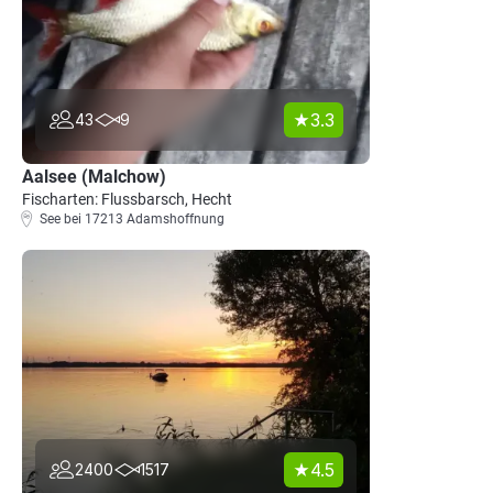
3.3
43
9
Aalsee (Malchow)
Fischarten: Flussbarsch, Hecht
See bei 17213 Adamshoffnung
4.5
2400
1517