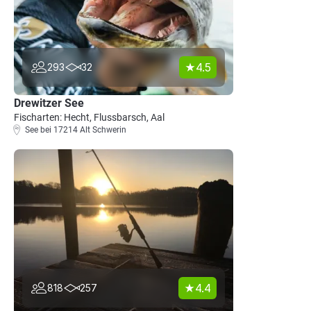
4.5
293
32
Drewitzer See
Fischarten: Hecht, Flussbarsch, Aal
See bei 17214 Alt Schwerin
4.4
818
257