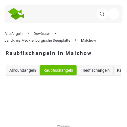
Alle Angeln
Gewässer
Landkreis Mecklenburgische Seenplatte
Malchow
Raubfischangeln in Malchow
Allroundangeln
Raubfischangeln
Friedfischangeln
Karp
Werbung