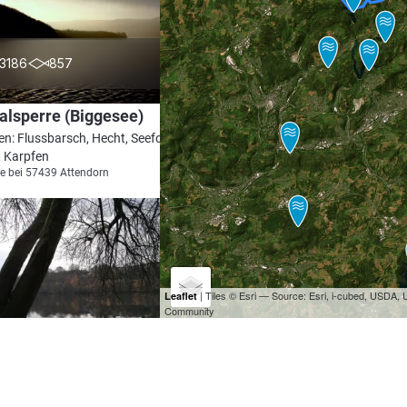
4.1
3186
857
alsperre (Biggesee)
en: Flussbarsch, Hecht, Seeforelle,
, Karpfen
e bei 57439 Attendorn
| Tiles © Esri — Source: Esri, i-cubed, USDA
Leaflet
Community
4.4
2077
510