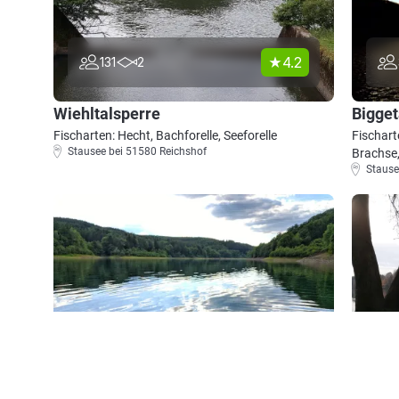
4.2
131
2
Wiehltalsperre
Bigget
Fischarten: Hecht, Bachforelle, Seeforelle
Fischart
Stausee bei 51580 Reichshof
Brachse
Stause
4.3
417
78