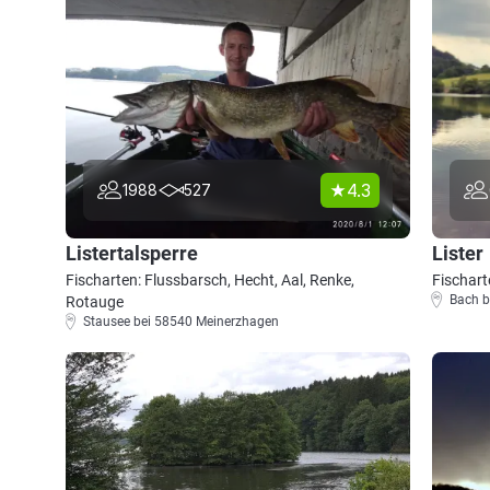
4.3
1988
527
Listertalsperre
Lister
Fischarten: Flussbarsch, Hecht, Aal, Renke,
Fischart
Bach b
Rotauge
Stausee bei 58540 Meinerzhagen