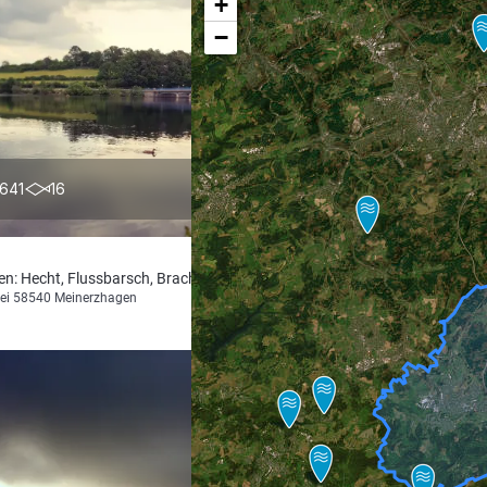
+
−
4.0
641
16
en: Hecht, Flussbarsch, Brachse
ei 58540 Meinerzhagen