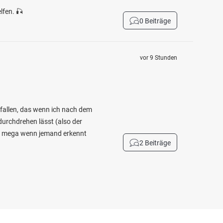
lfen. 🎣
0 Beiträge
vor 9 Stunden
efallen, das wenn ich nach dem
durchdrehen lässt (also der
cht mega wenn jemand erkennt
2 Beiträge