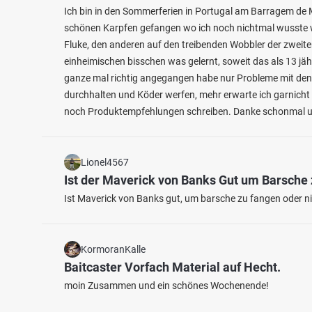
Ich bin in den Sommerferien in Portugal am Barragem de M
schönen Karpfen gefangen wo ich noch nichtmal wusste w
Fluke, den anderen auf den treibenden Wobbler der zweite
einheimischen bisschen was gelernt, soweit das als 13 jäh
ganze mal richtig angegangen habe nur Probleme mit den
durchhalten und Köder werfen, mehr erwarte ich garnicht 
noch Produktempfehlungen schreiben. Danke schonmal un
4.5
350
65
Lionel4567
Ist der Maverick von Banks Gut um Barsche
Oestertalsperre
Fuelbe
Ist Maverick von Banks gut, um barsche zu fangen oder nic
Fischarten: Flussbarsch, Regenbogenforelle,
Fischart
Bachforelle, Döbel, Karpfen
Bachforel
Stausee bei 58840 Plettenberg
Stause
KormoranKalle
Baitcaster Vorfach Material auf Hecht.
moin Zusammen und ein schönes Wochenende!