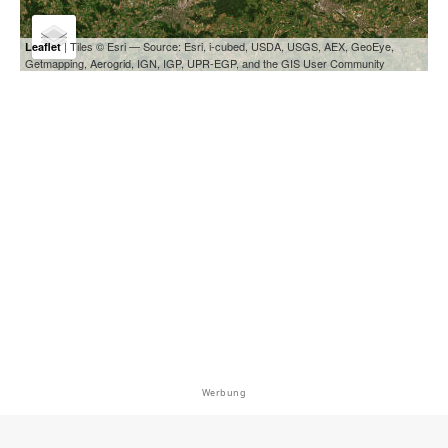
| Tiles © Esri — Source: Esri, i-cubed, USDA, USGS, AEX, GeoEye,
Leaflet
Getmapping, Aerogrid, IGN, IGP, UPR-EGP, and the GIS User Community
Werbung