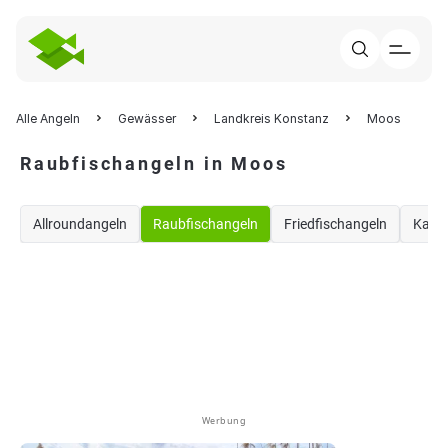
Alle Angeln
Gewässer
Landkreis Konstanz
Moos
Raubfischangeln in Moos
Allroundangeln
Raubfischangeln
Friedfischangeln
Karp
Werbung