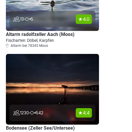
4.0
13
5
Altarm radolfzeller Aach (Moos)
Fischarten: Döbel, Karpfen
Altarm bei 78345 Moos
4.4
1230
542
Bodensee (Zeller See/Untersee)