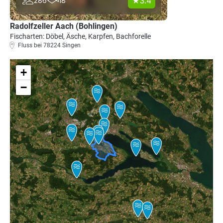
3.4
286
18
Radolfzeller Aach (Bohlingen)
Fischarten: Döbel, Äsche, Karpfen, Bachforelle
Fluss bei 78224 Singen
+
−