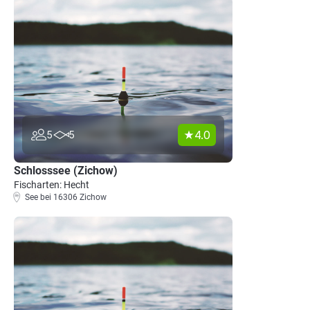
4.0
5
5
Schlosssee (Zichow)
Fischarten: Hecht
See bei 16306 Zichow