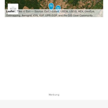
| Tiles © Esri — Source: Esri, i-cubed, USDA, USGS, AEX, GeoEye,
Leaflet
Getmapping, Aerogrid, IGN, IGP, UPR-EGP, and the GIS User Community
Werbung