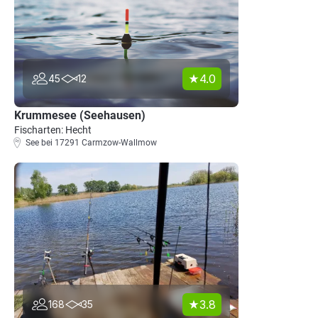
4.0
45
12
Krummesee (Seehausen)
Fischarten: Hecht
See bei 17291 Carmzow-Wallmow
3.8
168
35