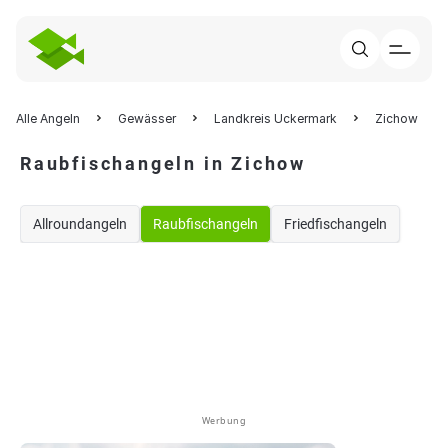
Alle Angeln
Gewässer
Landkreis Uckermark
Zichow
Raubfischangeln in Zichow
Allroundangeln
Raubfischangeln
Friedfischangeln
Werbung