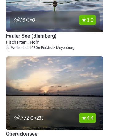
3.0
16
3
Fauler See (Blumberg)
Fischarten: Hecht
Weiher bei 16306 Berkholz-Meyenburg
4.4
772
233
Oberuckersee