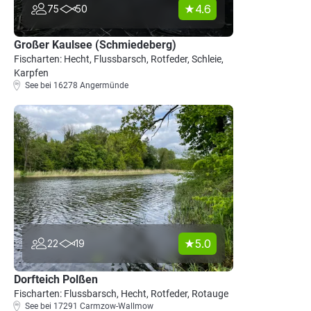
4.6
75
50
Großer Kaulsee (Schmiedeberg)
Fischarten: Hecht, Flussbarsch, Rotfeder, Schleie,
Karpfen
See bei 16278 Angermünde
5.0
22
19
Dorfteich Polßen
Fischarten: Flussbarsch, Hecht, Rotfeder, Rotauge
See bei 17291 Carmzow-Wallmow