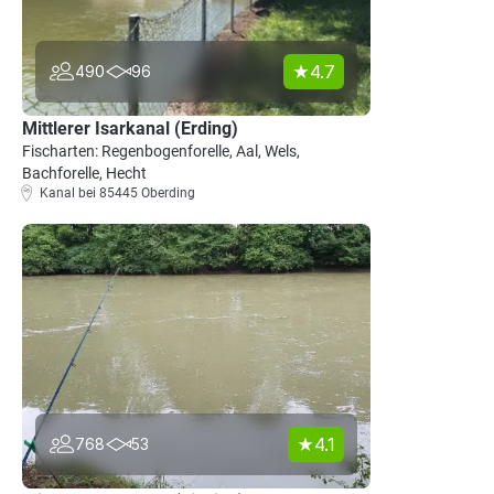
4.7
490
96
Mittlerer Isarkanal (Erding)
Fischarten: Regenbogenforelle, Aal, Wels,
Bachforelle, Hecht
Kanal bei 85445 Oberding
4.1
768
53