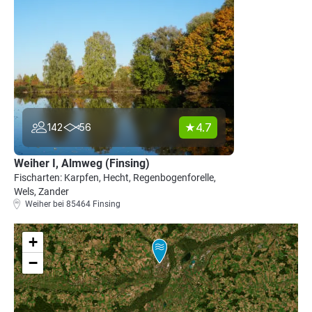
4.7
142
56
Weiher I, Almweg (Finsing)
Fischarten: Karpfen, Hecht, Regenbogenforelle,
Wels, Zander
Weiher bei 85464 Finsing
+
−