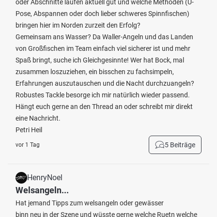
oder Abschnitte laufen aktuell gut und welche Methoden (U-
Pose, Abspannen oder doch lieber schweres Spinnfischen)
bringen hier im Norden zurzeit den Erfolg?
Gemeinsam ans Wasser? Da Waller-Angeln und das Landen
von Großfischen im Team einfach viel sicherer ist und mehr
Spaß bringt, suche ich Gleichgesinnte! Wer hat Bock, mal
zusammen loszuziehen, ein bisschen zu fachsimpeln,
Erfahrungen auszutauschen und die Nacht durchzuangeln?
Robustes Tackle besorge ich mir natürlich wieder passend.
Hängt euch gerne an den Thread an oder schreibt mir direkt
eine Nachricht.
Petri Heil
5 Beiträge
vor 1 Tag
HenryNoel
Welsangeln...
Hat jemand Tipps zum welsangeln oder gewässer
binn neu in der Szene und wüsste gerne welche Ruetn welche