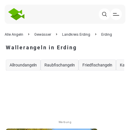
Alle Angeln
Gewässer
Landkreis Erding
Erding
Wallerangeln in Erding
Allroundangeln
Raubfischangeln
Friedfischangeln
Karp
Werbung