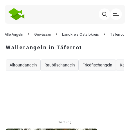
Alle Angeln
Gewässer
Landkreis Ostalbkreis
Täferrot
Wallerangeln in Täferrot
Allroundangeln
Raubfischangeln
Friedfischangeln
Karp
Werbung