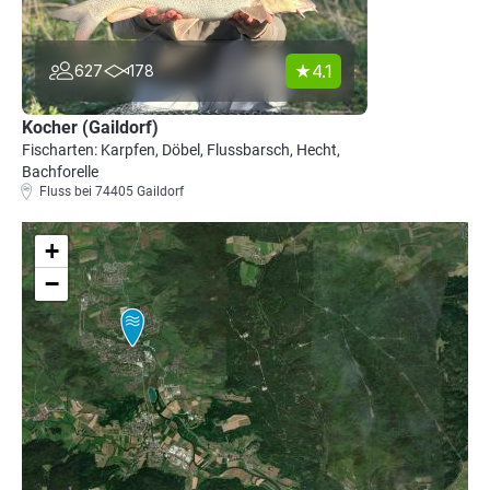
4.1
627
178
Kocher (Gaildorf)
Fischarten: Karpfen, Döbel, Flussbarsch, Hecht,
Bachforelle
Fluss bei 74405 Gaildorf
+
−