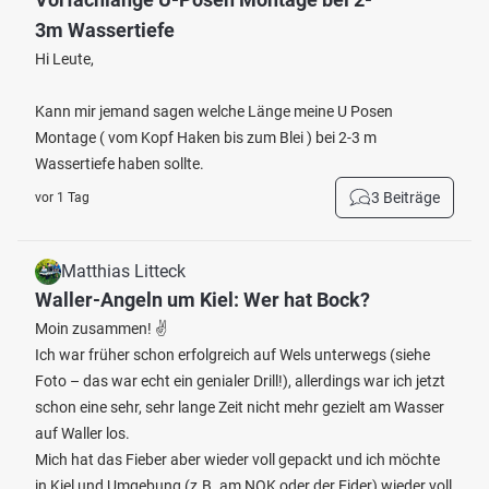
3m Wassertiefe
Hi Leute,
Kann mir jemand sagen welche Länge meine U Posen
Montage ( vom Kopf Haken bis zum Blei ) bei 2-3 m
Wassertiefe haben sollte.
3 Beiträge
vor 1 Tag
Matthias Litteck
Waller-Angeln um Kiel: Wer hat Bock?
Moin zusammen! ✌️
Ich war früher schon erfolgreich auf Wels unterwegs (siehe
Foto – das war echt ein genialer Drill!), allerdings war ich jetzt
schon eine sehr, sehr lange Zeit nicht mehr gezielt am Wasser
auf Waller los.
Mich hat das Fieber aber wieder voll gepackt und ich möchte
in Kiel und Umgebung (z.B. am NOK oder der Eider) wieder voll