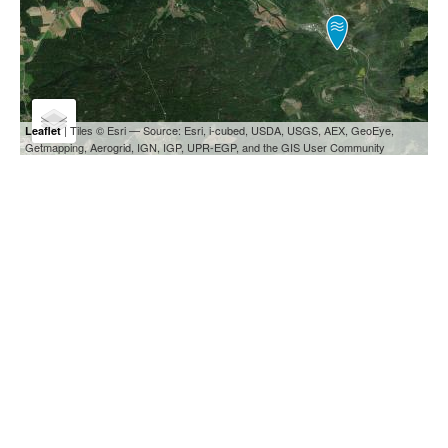
| Tiles © Esri — Source: Esri, i-cubed, USDA, USGS, AEX, GeoEye,
Leaflet
Getmapping, Aerogrid, IGN, IGP, UPR-EGP, and the GIS User Community