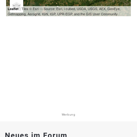
| Tiles © Esri — Source: Esri, i-cubed, USDA, USGS, AEX, GeoEye,
Leaflet
Getmapping, Aerogrid, IGN, IGP, UPR-EGP, and the GIS User Community
Werbung
Neues im Forum