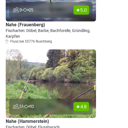
5.0
9
25
Nahe (Frauenberg)
Fischarten: Döbel, Barbe, Bachforelle, Gründling,
Karpfen
Fluss bei 55776 Ruschberg
4.8
51
10
Nahe (Hammerstein)
Fischarten: Döbel, Flussbarsch