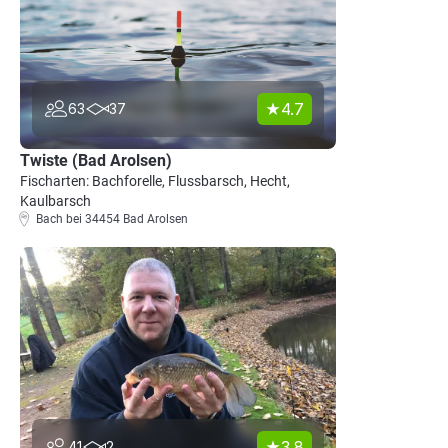
4.7
63
37
Twiste (Bad Arolsen)
Fischarten: Bachforelle, Flussbarsch, Hecht,
Kaulbarsch
Bach bei 34454 Bad Arolsen
3.8
41
2