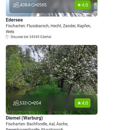
4.6
4084
2565
Edersee
Fischarten: Flussbarsch, Hecht, Zander, Rapfen,
Wels
Stausee bei 34549 Edertal
4.6
532
204
Diemel (Warburg)
Fischarten: Bachforelle, Aal, Äsche,
Regenbogenforelle, Flussbarsch