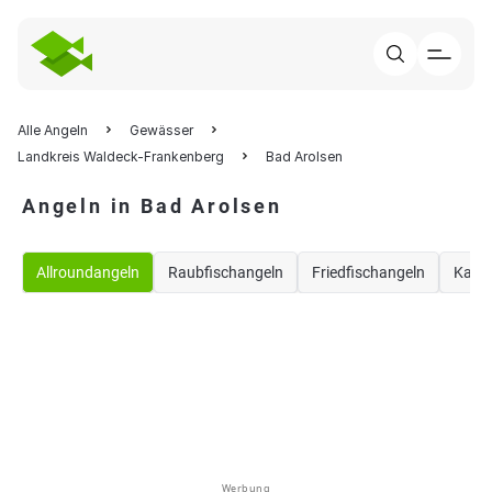
Alle Angeln
Gewässer
Landkreis Waldeck-Frankenberg
Bad Arolsen
Angeln in Bad Arolsen
Allroundangeln
Raubfischangeln
Friedfischangeln
Karp
Werbung