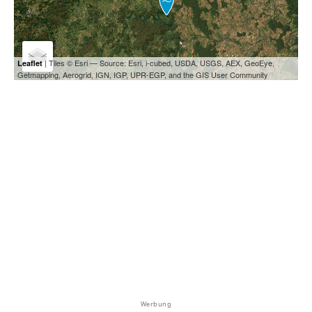
| Tiles © Esri — Source: Esri, i-cubed, USDA, USGS, AEX, GeoEye,
Leaflet
Getmapping, Aerogrid, IGN, IGP, UPR-EGP, and the GIS User Community
Werbung