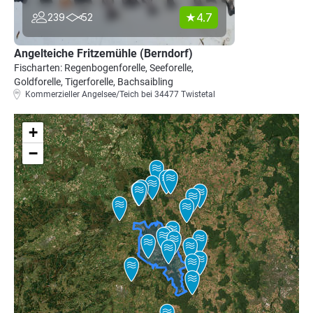
4.7
239
52
Angelteiche Fritzemühle (Berndorf)
Fischarten: Regenbogenforelle, Seeforelle,
Goldforelle, Tigerforelle, Bachsaibling
Kommerzieller Angelsee/Teich bei 34477 Twistetal
+
−