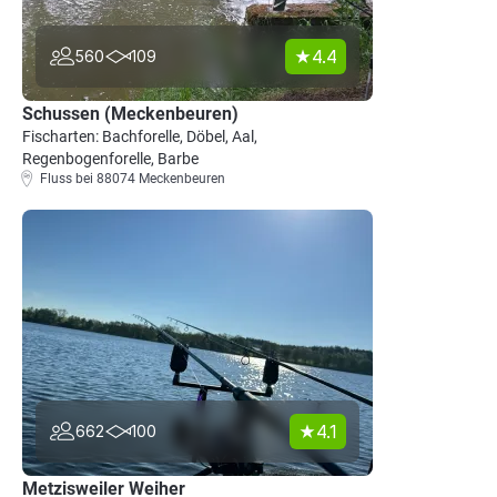
4.4
560
109
Schussen (Meckenbeuren)
Fischarten: Bachforelle, Döbel, Aal,
Regenbogenforelle, Barbe
Fluss bei 88074 Meckenbeuren
4.1
662
100
Metzisweiler Weiher