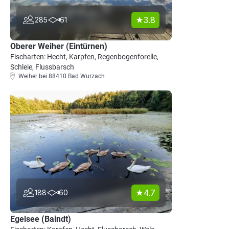
3.8
285
61
Oberer Weiher (Eintürnen)
Fischarten: Hecht, Karpfen, Regenbogenforelle,
Schleie, Flussbarsch
Weiher bei 88410 Bad Wurzach
4.7
188
60
Egelsee (Baindt)