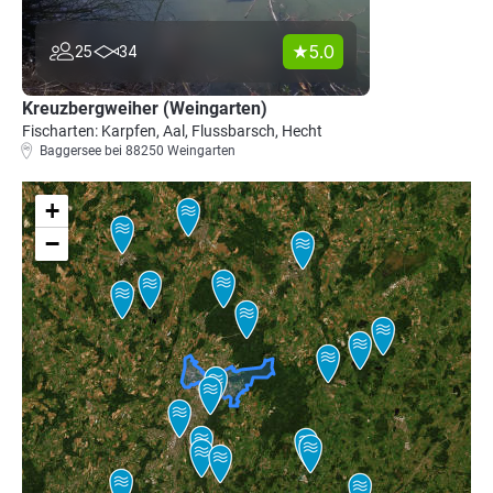
5.0
25
34
Kreuzbergweiher (Weingarten)
Fischarten: Karpfen, Aal, Flussbarsch, Hecht
Baggersee bei 88250 Weingarten
+
−