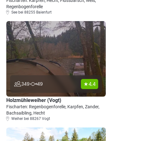
Fischarten: Karpfen, Hecht, Flussbarsch, Wels,
Regenbogenforelle
See bei 88255 Baienfurt
4.4
349
49
Holzmühleweiher (Vogt)
Fischarten: Regenbogenforelle, Karpfen, Zander,
Bachsaibling, Hecht
Weiher bei 88267 Vogt