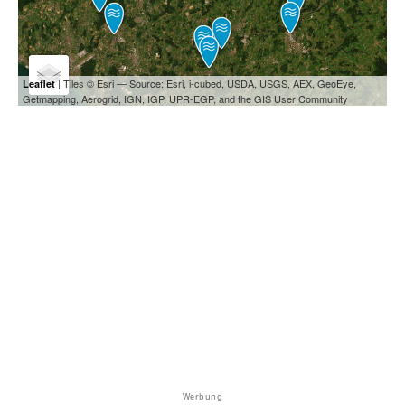
| Tiles © Esri — Source: Esri, i-cubed, USDA, USGS, AEX, GeoEye,
Leaflet
Getmapping, Aerogrid, IGN, IGP, UPR-EGP, and the GIS User Community
Werbung