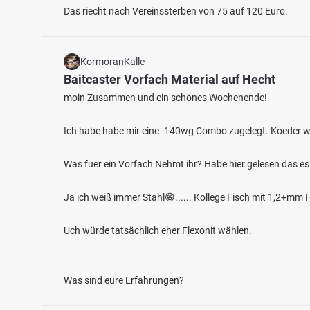
Das riecht nach Vereinssterben von 75 auf 120 Euro.
KormoranKalle
Baitcaster Vorfach Material auf Hecht
moin Zusammen und ein schönes Wochenende!
Ich habe habe mir eine -140wg Combo zugelegt. Koeder w
4.7
580
89
Was fuer ein Vorfach Nehmt ihr? Habe hier gelesen das es
Regnitz (Bamberg)
Bagge
Ja ich weiß immer Stahl😁...... Kollege Fisch mit 1,2+m
Fischarten: Hecht, Karpfen, Flussbarsch, Wels,
Fischart
Barbe
Zander
Fluss bei 96049 Bamberg
Bagger
Uch würde tatsächlich eher Flexonit wählen.
Was sind eure Erfahrungen?