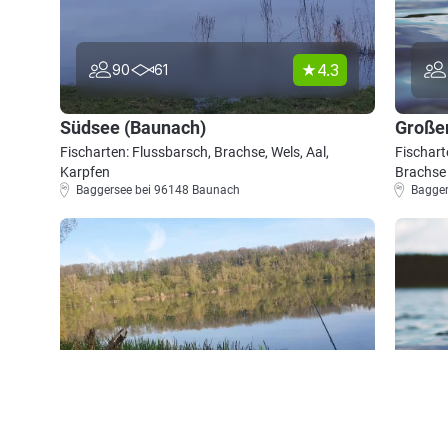
4.3
90
61
Südsee (Baunach)
Große
Fischarten: Flussbarsch, Brachse, Wels, Aal,
Fischart
Karpfen
Brachse
Baggersee bei 96148 Baunach
Bagger
3.7
71
14