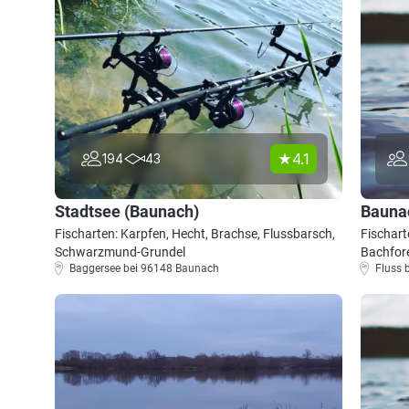
4.1
194
43
Stadtsee (Baunach)
Bauna
Fischarten: Karpfen, Hecht, Brachse, Flussbarsch,
Fischart
Schwarzmund-Grundel
Bachfore
Baggersee bei 96148 Baunach
Fluss 