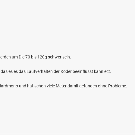
erden um Die 70 bis 120g schwer sein.
4.8
348
88
 das es es das Laufverhalten der Köder beeinflusst kann ect.
rsee Zapfendorf
m Hardmono und hat schon viele Meter damit gefangen ohne Probleme.
en: Karpfen, Brachse, Flussbarsch, Schleie,
see bei 96199 Zapfendorf