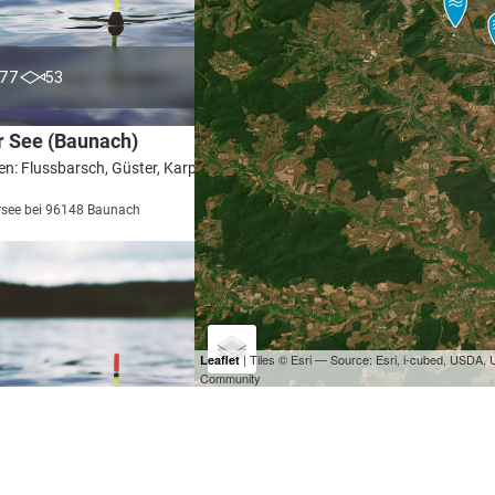
4.0
77
53
r See (Baunach)
en: Flussbarsch, Güster, Karpfen, Aal,
see bei 96148 Baunach
| Tiles © Esri — Source: Esri, i-cubed, USDA
Leaflet
Community
0.0
18
0