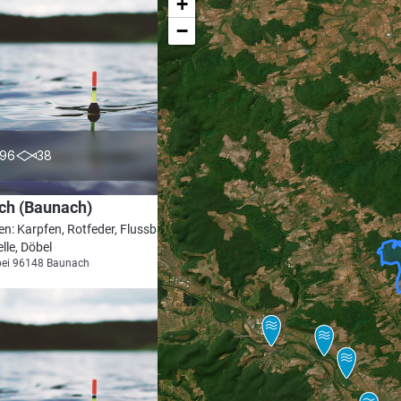
+
−
3.8
96
38
ch (Baunach)
en: Karpfen, Rotfeder, Flussbarsch,
lle, Döbel
bei 96148 Baunach