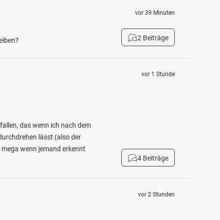
vor 39 Minuten
2 Beiträge
reiben?
vor 1 Stunde
efallen, das wenn ich nach dem
durchdrehen lässt (also der
cht mega wenn jemand erkennt
4 Beiträge
vor 2 Stunden