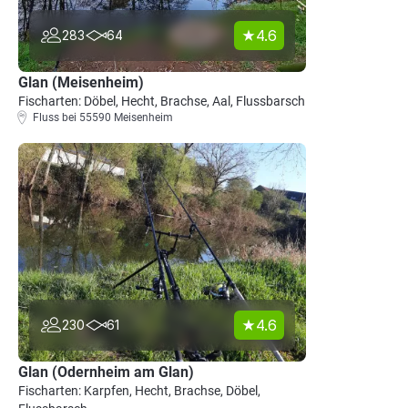
4.6
283
64
Glan (Meisenheim)
Fischarten: Döbel, Hecht, Brachse, Aal, Flussbarsch
Fluss bei 55590 Meisenheim
4.6
230
61
Glan (Odernheim am Glan)
Fischarten: Karpfen, Hecht, Brachse, Döbel,