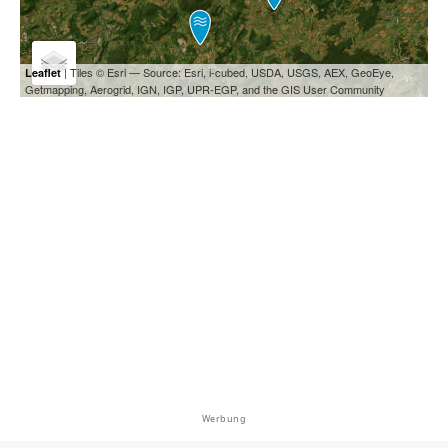
| Tiles © Esri — Source: Esri, i-cubed, USDA, USGS, AEX, GeoEye,
Leaflet
Getmapping, Aerogrid, IGN, IGP, UPR-EGP, and the GIS User Community
Werbung