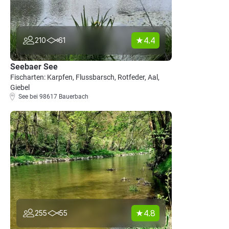
4.4
210
61
Seebaer See
Fischarten: Karpfen, Flussbarsch, Rotfeder, Aal,
Giebel
See bei 98617 Bauerbach
4.8
255
55