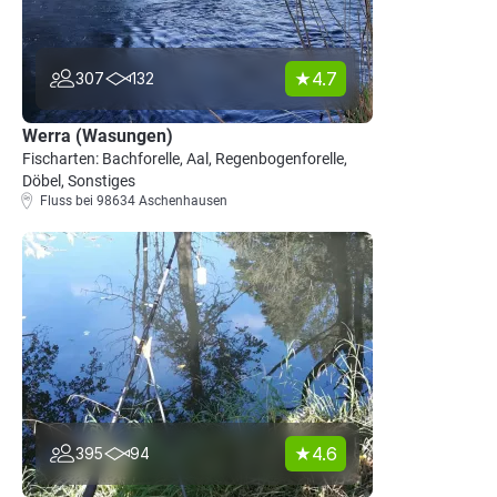
4.7
307
132
Werra (Wasungen)
Fischarten: Bachforelle, Aal, Regenbogenforelle,
Döbel, Sonstiges
Fluss bei 98634 Aschenhausen
4.6
395
94