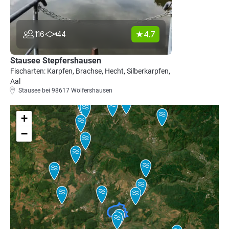
4.7
116
44
Stausee Stepfershausen
Fischarten: Karpfen, Brachse, Hecht, Silberkarpfen,
Aal
Stausee bei 98617 Wölfershausen
+
−