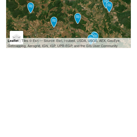
| Tiles © Esri — Source: Esri, i-cubed, USDA, USGS, AEX, GeoEye,
Leaflet
Getmapping, Aerogrid, IGN, IGP, UPR-EGP, and the GIS User Community