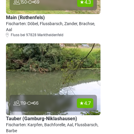
4.3
150
69
Main (Rothenfels)
Fischarten: Döbel, Flussbarsch, Zander, Brachse,
Aal
Fluss bei 97828 Marktheidenfeld
4.7
119
66
Tauber (Gamburg-Niklashausen)
Fischarten: Karpfen, Bachforelle, Aal, Flussbarsch,
Barbe