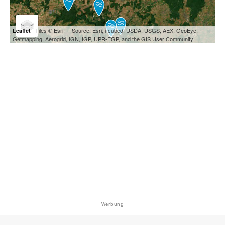
| Tiles © Esri — Source: Esri, i-cubed, USDA, USGS, AEX, GeoEye,
Leaflet
Getmapping, Aerogrid, IGN, IGP, UPR-EGP, and the GIS User Community
Werbung