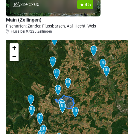
4.5
319
60
Main (Zellingen)
Fischarten: Zander, Flussbarsch, Aal, Hecht, Wels
Fluss bei 97225 Zellingen
+
−