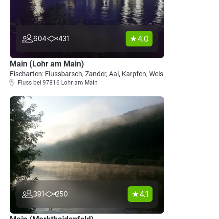
4.0
604
431
Main (Lohr am Main)
Fischarten: Flussbarsch, Zander, Aal, Karpfen, Wels
Fluss bei 97816 Lohr am Main
4.1
391
250