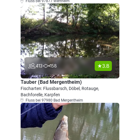
Fluss bei 97877 Wertheim
3.8
413
158
Tauber (Bad Mergentheim)
Fischarten: Flussbarsch, Döbel, Rotauge,
Bachforelle, Karpfen
Fluss bei 97980 Bad Mergentheim