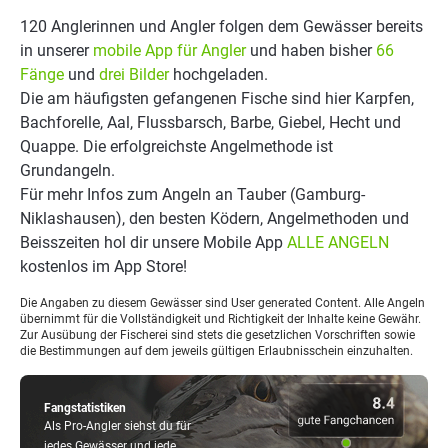
120 Anglerinnen und Angler folgen dem Gewässer bereits
in unserer
mobile App für Angler
und haben bisher
66
Fänge
und
drei Bilder
hochgeladen.
Die am häufigsten gefangenen Fische sind hier Karpfen,
Bachforelle, Aal, Flussbarsch, Barbe, Giebel, Hecht und
Quappe. Die erfolgreichste Angelmethode ist
Grundangeln.
Für mehr Infos zum Angeln an Tauber (Gamburg-
Niklashausen), den besten Ködern, Angelmethoden und
Beisszeiten hol dir unsere Mobile App
ALLE ANGELN
kostenlos im App Store!
Die Angaben zu diesem Gewässer sind User generated Content. Alle Angeln
übernimmt für die Vollständigkeit und Richtigkeit der Inhalte keine Gewähr.
Zur Ausübung der Fischerei sind stets die gesetzlichen Vorschriften sowie
die Bestimmungen auf dem jeweils gültigen Erlaubnisschein einzuhalten.
Fangstatistiken
Als Pro-Angler siehst du für
jedes Gewässer und jede