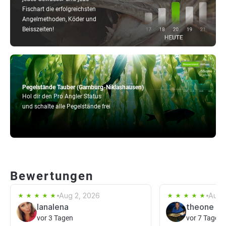
Fischart die erfolgreichsten
Angelmethoden, Köder und
Beisszeiten!
Pegelstände Tauber (Gamburg-Niklashausen)
Hol dir den Pro Angler Status
und schalte alle Pegelstände frei
Bewertungen
Aug 2, 2026
Aug 
lanalena
theone
vor 3 Tagen
vor 7 Tagen