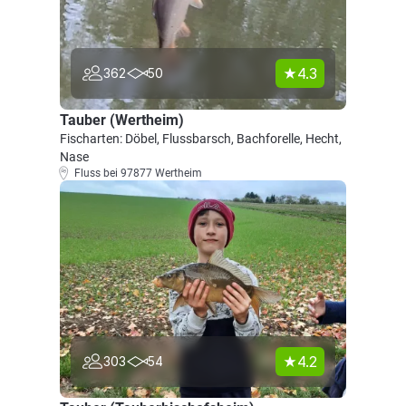
4.3
362
50
Tauber (Wertheim)
Fischarten: Döbel, Flussbarsch, Bachforelle, Hecht,
Nase
Fluss bei 97877 Wertheim
4.2
303
54