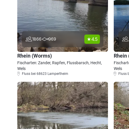
4.5
1866
969
Rhein (Worms)
Rhein
Fischarten: Zander, Rapfen, Flussbarsch, Hecht,
Fischart
Wels
Wels
Fluss bei 68623 Lampertheim
Fluss 