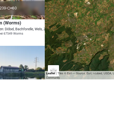
4.8
239
80
m (Worms)
en: Döbel, Bachforelle, Wels, Zander, Barbe
bei 67549 Worms
| Tiles © Esri — Source: Esri, i-cubed, USDA
Leaflet
Community
4.6
66
38
rriedsee (Osthofen)