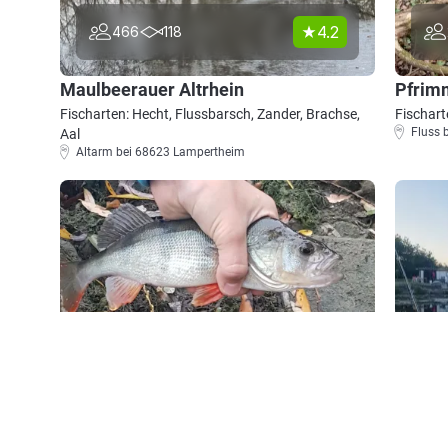
4.2
466
118
Maulbeerauer Altrhein
Pfrim
Fischarten: Hecht, Flussbarsch, Zander, Brachse,
Fischart
Fluss 
Aal
Altarm bei 68623 Lampertheim
4.8
40
38
Vereinssee ESV Worms
Somme