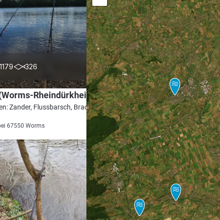
4.4
1179
326
 (Worms-Rheindürkheim)
en: Zander, Flussbarsch, Brachse, Rapfen,
bei 67550 Worms