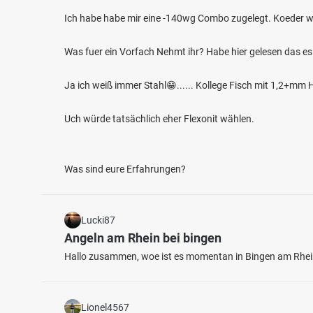
Ich habe habe mir eine -140wg Combo zugelegt. Koeder w
Was fuer ein Vorfach Nehmt ihr? Habe hier gelesen das es
Ja ich weiß immer Stahl😁...... Kollege Fisch mit 1,2+m
5.0
39
10
Uch würde tatsächlich eher Flexonit wählen.
Nachtweidesee (Bobenheim-Roxheim)
Alzeye
Was sind eure Erfahrungen?
Fischarten: Hecht, Flussbarsch
Fischart
Baggersee bei 67240 Bobenheim-Roxheim
Stause
Lucki87
Angeln am Rhein bei bingen
Hallo zusammen, woe ist es momentan in Bingen am Rhein 
Lionel4567