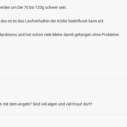
erden um Die 70 bis 120g schwer sein.
 das es es das Laufverhalten der Köder beeinflusst kann ect.
m Hardmono und hat schon viele Meter damit gefangen ohne Probleme.
3.0
5
3
r Dauerstau
en: Karpfen, Giebel
e bei 55232 Alzey
mit dem angeln? Sind viel algen und viel Kraut dort?