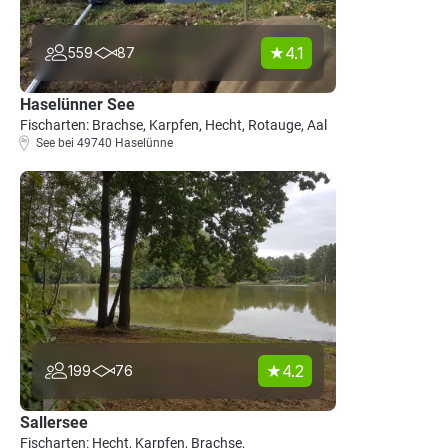
4.1
559
87
Haselünner See
Fischarten: Brachse, Karpfen, Hecht, Rotauge, Aal
See bei 49740 Haselünne
4.2
199
76
Sallersee
Fischarten: Hecht, Karpfen, Brachse,