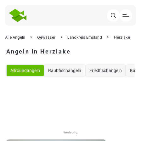
Alle Angeln
Gewässer
Landkreis Emsland
Herzlake
Angeln in Herzlake
Allroundangeln
Raubfischangeln
Friedfischangeln
Karp
Werbung