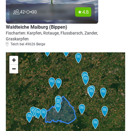
4.8
42
30
Waldteiche Maiburg (Bippen)
Fischarten: Karpfen, Rotauge, Flussbarsch, Zander,
Graskarpfen
Teich bei 49626 Berge
+
−