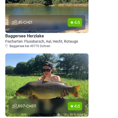
4.6
45
21
Baggersee Herzlake
Fischarten: Flussbarsch, Aal, Hecht, Rotauge
Baggersee bei 49770 Dohren
4.6
897
311