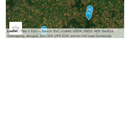
| Tiles © Esri — Source: Esri, i-cubed, USDA, USGS, AEX, GeoEye,
Leaflet
Getmapping, Aerogrid, IGN, IGP, UPR-EGP, and the GIS User Community