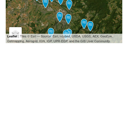
| Tiles © Esri — Source: Esri, i-cubed, USDA, USGS, AEX, GeoEye,
Leaflet
Getmapping, Aerogrid, IGN, IGP, UPR-EGP, and the GIS User Community