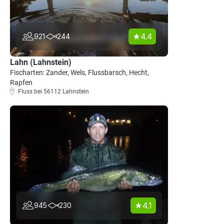
4.4
921
244
Lahn (Lahnstein)
Fischarten: Zander, Wels, Flussbarsch, Hecht,
Rapfen
Fluss bei 56112 Lahnstein
4.1
945
230