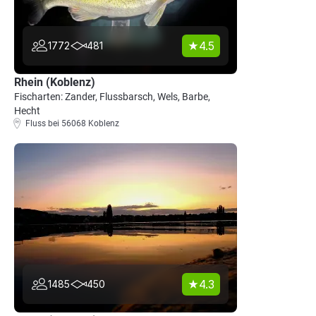
4.5
1772
481
Rhein (Koblenz)
Fischarten: Zander, Flussbarsch, Wels, Barbe,
Hecht
Fluss bei 56068 Koblenz
4.3
1485
450