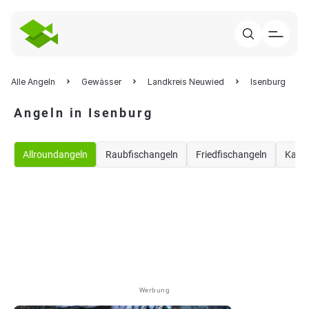
Alle Angeln
Gewässer
Landkreis Neuwied
Isenburg
Angeln in Isenburg
Allroundangeln
Raubfischangeln
Friedfischangeln
Karp
Werbung