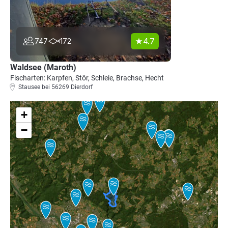
4.7
747
172
Waldsee (Maroth)
Fischarten: Karpfen, Stör, Schleie, Brachse, Hecht
Stausee bei 56269 Dierdorf
+
−