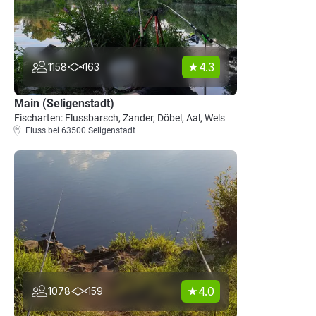
4.3
1158
163
Main (Seligenstadt)
Fischarten: Flussbarsch, Zander, Döbel, Aal, Wels
Fluss bei 63500 Seligenstadt
4.0
1078
159