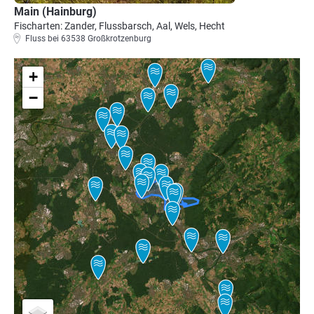
Main (Hainburg)
Fischarten: Zander, Flussbarsch, Aal, Wels, Hecht
Fluss bei 63538 Großkrotzenburg
+
−