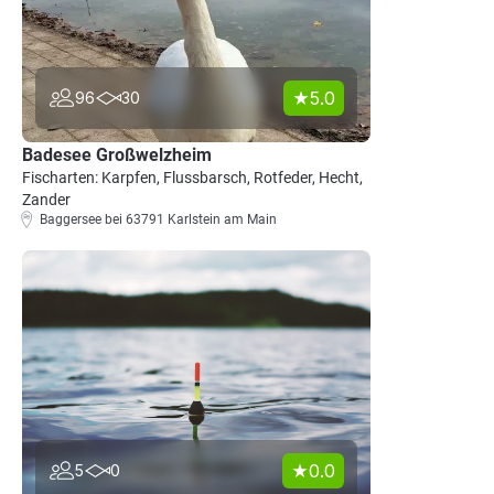
5.0
96
30
Badesee Großwelzheim
Fischarten: Karpfen, Flussbarsch, Rotfeder, Hecht,
Zander
Baggersee bei 63791 Karlstein am Main
0.0
5
0