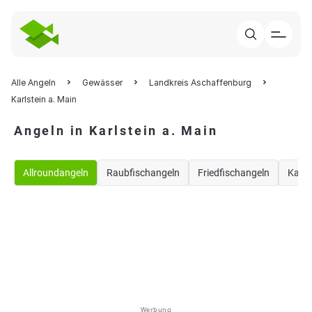
Alle Angeln
Gewässer
Landkreis Aschaffenburg
Karlstein a. Main
Angeln in Karlstein a. Main
Allroundangeln
Raubfischangeln
Friedfischangeln
Karp
Werbung