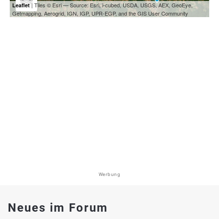
| Tiles © Esri — Source: Esri, i-cubed, USDA, USGS, AEX, GeoEye,
Leaflet
Getmapping, Aerogrid, IGN, IGP, UPR-EGP, and the GIS User Community
Werbung
Neues im Forum