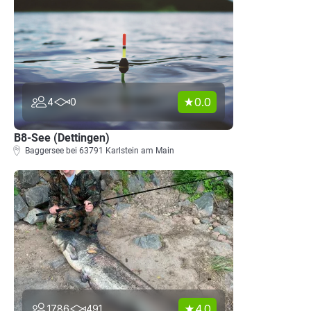
0.0
4
0
B8-See (Dettingen)
Baggersee bei 63791 Karlstein am Main
4.0
1786
491