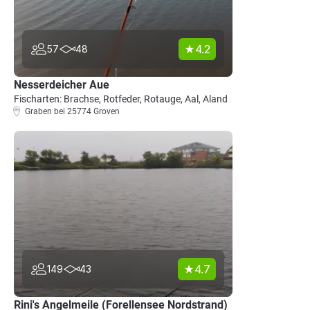
4.2
57
48
Nesserdeicher Aue
Fischarten: Brachse, Rotfeder, Rotauge, Aal, Aland
Graben bei 25774 Groven
4.7
149
43
Rini's Angelmeile (Forellensee Nordstrand)