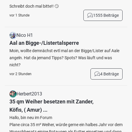
Schreibt doch mal bitte!! 🙄
1555 Beiträge
vor 1 Stunde
Nico H1
Aal an Bigge-/Listertalsperre
Moin, wollte demnächst evtl mal an der Bigge/Lister auf Aale
angeln. Hat da jemand Tipps? Spots? Was läuft und was
nicht?
4 Beiträge
vor 2 Stunden
Herbert2013
35 qm Weiher besetzen mit Zander,
Köfis, ( Amur) ...
Hallo, bin neu im Forum
Plane circa 35 m² Weiher, würde gerne ein halbes Jahr vor dem
Wunschbesatz einige Rotaugen als Futter einsetzen und dann