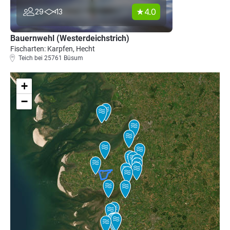
4.0
29
13
Bauernwehl (Westerdeichstrich)
Fischarten: Karpfen, Hecht
Teich bei 25761 Büsum
+
−