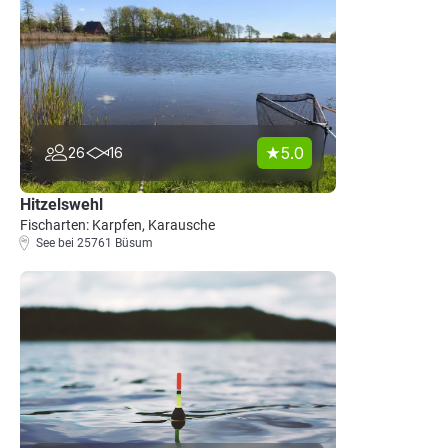
5.0
26
16
Hitzelswehl
Fischarten: Karpfen, Karausche
See bei 25761 Büsum