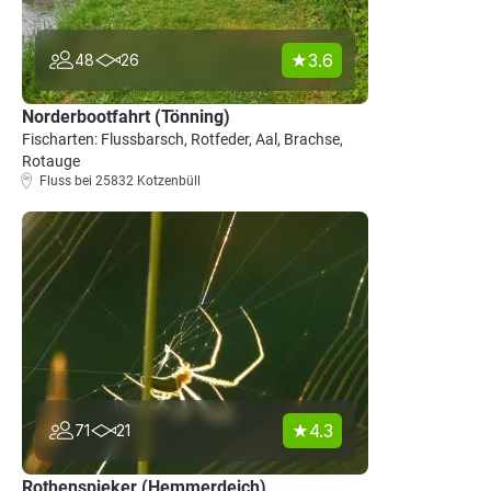
3.6
48
26
Norderbootfahrt (Tönning)
Fischarten: Flussbarsch, Rotfeder, Aal, Brachse,
Rotauge
Fluss bei 25832 Kotzenbüll
4.3
71
21
Rothenspieker (Hemmerdeich)