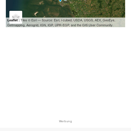
| Tiles © Esri — Source: Esri, i-cubed, USDA, USGS, AEX, GeoEye,
Leaflet
Getmapping, Aerogrid, IGN, IGP, UPR-EGP, and the GIS User Community
Werbung