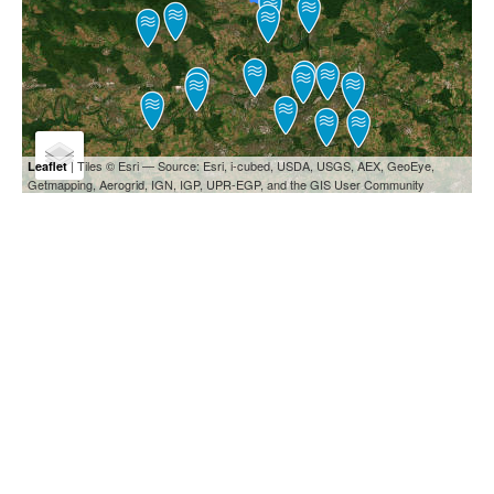
| Tiles © Esri — Source: Esri, i-cubed, USDA, USGS, AEX, GeoEye,
Leaflet
Getmapping, Aerogrid, IGN, IGP, UPR-EGP, and the GIS User Community