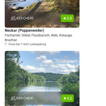
3.9
433
245
Neckar (Poppenweiler)
Fischarten: Döbel, Flussbarsch, Wels, Rotauge,
Brachse
Fluss bei 71642 Ludwigsburg
4.2
699
241