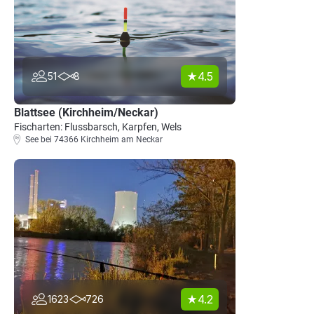
4.5
51
8
Blattsee (Kirchheim/Neckar)
Fischarten: Flussbarsch, Karpfen, Wels
See bei 74366 Kirchheim am Neckar
4.2
1623
726