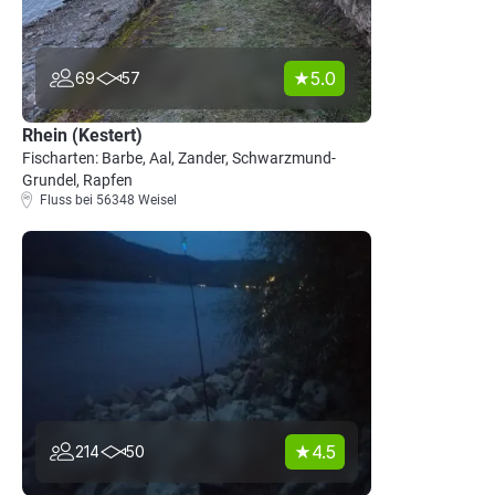
5.0
69
57
Rhein (Kestert)
Fischarten: Barbe, Aal, Zander, Schwarzmund-
Grundel, Rapfen
Fluss bei 56348 Weisel
4.5
214
50