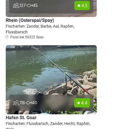
4.5
127
45
Rhein (Osterspai/Spay)
Fischarten: Zander, Barbe, Aal, Rapfen,
Flussbarsch
Fluss bei 56322 Spay
4.4
118
40
Hafen St. Goar
Fischarten: Flussbarsch, Zander, Hecht, Rapfen,