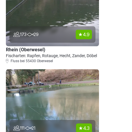
4.9
173
29
Rhein (Oberwesel)
Fischarten: Rapfen, Rotauge, Hecht, Zander, Döbel
Fluss bei 55430 Oberwesel
4.3
111
21