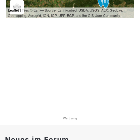
| Tiles © Esri — Source: Esri, i-cubed, USDA, USGS, AEX, GeoEye,
Leaflet
Getmapping, Aerogrid, IGN, IGP, UPR-EGP, and the GIS User Community
Werbung
Neues im Forum