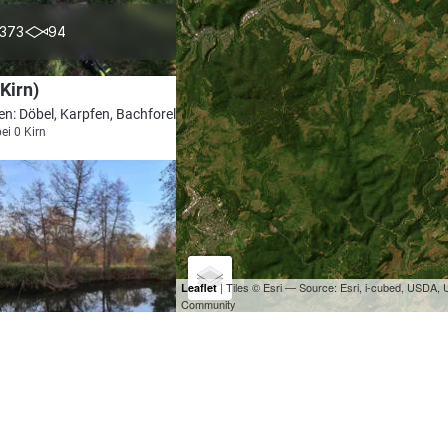
4.0
373
94
Kirn)
en: Döbel, Karpfen, Bachforelle, Aal, Barbe
ei 0 Kirn
| Tiles © Esri — Source: Esri, i-cubed, USDA
Leaflet
Community
4.6
283
64
(Meisenheim)
en: Döbel, Hecht, Brachse, Aal, Flussbarsch