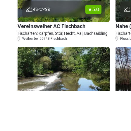
5.0
48
99
Vereinsweiher AC Fischbach
Nahe (
Fischarten: Karpfen, Stör, Hecht, Aal, Bachsaibling
Fischart
Weiher bei 55743 Fischbach
Fluss b
4.8
87
77
Nahe (Monzingen)
Glan 
Fischarten: Döbel, Brachse, Bachforelle, Aal, Hecht
Fischart