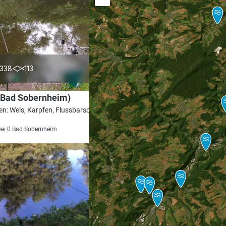
4.8
338
113
(Bad Sobernheim)
en: Wels, Karpfen, Flussbarsch, Brachse,
bei 0 Bad Sobernheim