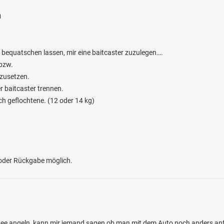
n
 bequatschen lassen, mir eine baitcaster zuzulegen….
 bzw.
 zusetzen.
 baitcaster trennen.
ch geflochtene. (12 oder 14 kg)
 oder Rückgabe möglich.
e angeln, kann mir jemand sagen ob man mit dem Auto noch anders anf