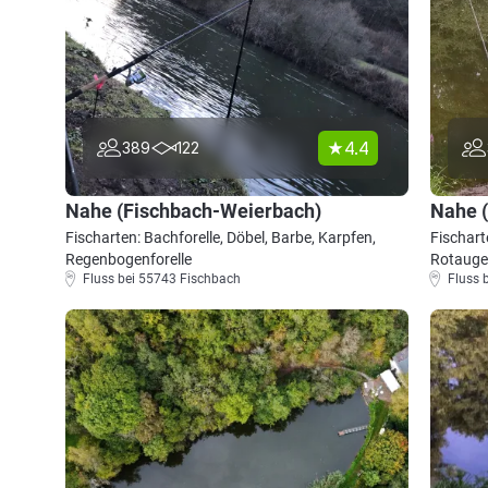
4.4
389
122
Nahe (Fischbach-Weierbach)
Nahe 
Fischarten: Bachforelle, Döbel, Barbe, Karpfen,
Fischart
Regenbogenforelle
Rotauge
Fluss bei 55743 Fischbach
Fluss 