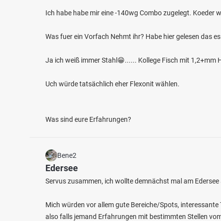
Ich habe habe mir eine -140wg Combo zugelegt. Koeder w
Was fuer ein Vorfach Nehmt ihr? Habe hier gelesen das es
Ja ich weiß immer Stahl😁...... Kollege Fisch mit 1,2+m
4.3
287
57
Uch würde tatsächlich eher Flexonit wählen.
Glan (Lauterecken)
Nahe 
Fischarten: Hecht, Karpfen, Flussbarsch, Barbe,
Fischart
Fluss 
Schleie
Was sind eure Erfahrungen?
Fluss bei 67742 Adenbach
Bene2
Edersee
Servus zusammen, ich wollte demnächst mal am Edersee an
Mich würden vor allem gute Bereiche/Spots, interessante 
also falls jemand Erfahrungen mit bestimmten Stellen vom