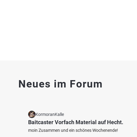
Fluss bei 55569 Nußbaum
Fluss 
4.6
230
61
Neues im Forum
Glan (Odernheim am Glan)
Glan 
Fischarten: Karpfen, Hecht, Brachse, Döbel,
Fischart
Flussbarsch
Flussba
Fluss bei 55571 Odernheim am Glan
Fluss 
KormoranKalle
Baitcaster Vorfach Material auf Hecht.
moin Zusammen und ein schönes Wochenende!