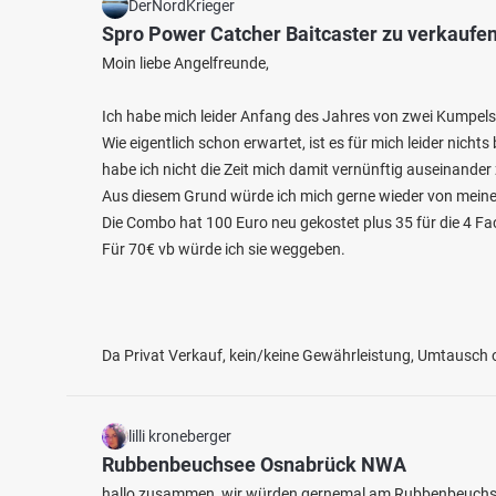
DerNordKrieger
Spro Power Catcher Baitcaster zu verkaufe
Moin liebe Angelfreunde,
Ich habe mich leider Anfang des Jahres von zwei Kumpels
Wie eigentlich schon erwartet, ist es für mich leider nichts
habe ich nicht die Zeit mich damit vernünftig auseinander
Aus diesem Grund würde ich mich gerne wieder von meiner
Die Combo hat 100 Euro neu gekostet plus 35 für die 4 Fa
Für 70€ vb würde ich sie weggeben.
Da Privat Verkauf, kein/keine Gewährleistung, Umtausch
lilli kroneberger
Rubbenbeuchsee Osnabrück NWA
hallo zusammen, wir würden gernemal am Rubbenbeuchse