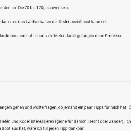
erden um Die 70 bis 120g schwer sein.
 das es es das Laufverhalten der Köder beeinflusst kann ect.
m Hardmono und hat schon viele Meter damit gefangen ohne Probleme.
4.8
162
55
(Hochstetten-Dhaun)
en: Döbel, Aal, Bachforelle, Hecht, Barbe
bei 0 Hochstetten-Dhaun
geln gehen und wollte fragen, ob jemand ein paar Tipps für mich hat. 
Tiefen und Köder interessieren (gerne für Barsch, Hecht oder Zander). I
 Boot aus hat, wäre ich für jeden Tipp dankbar.