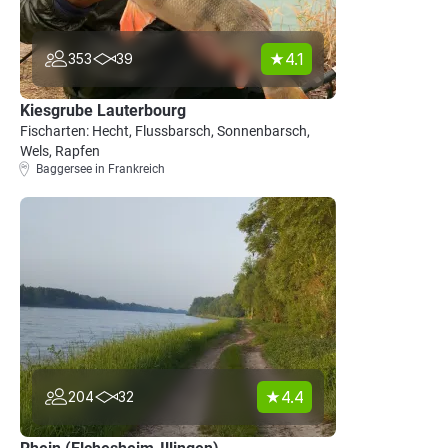
4.1
353
39
Kiesgrube Lauterbourg
Fischarten: Hecht, Flussbarsch, Sonnenbarsch,
Wels, Rapfen
Baggersee in Frankreich
4.4
204
32