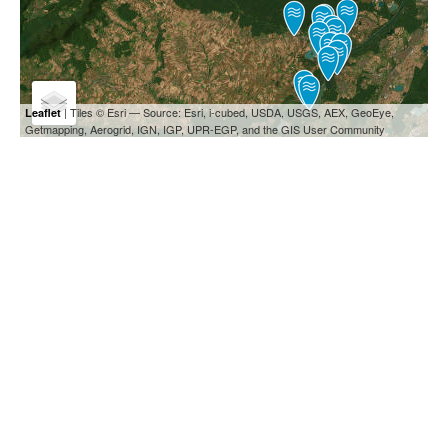
| Tiles © Esri — Source: Esri, i-cubed, USDA, USGS, AEX, GeoEye,
Leaflet
Getmapping, Aerogrid, IGN, IGP, UPR-EGP, and the GIS User Community