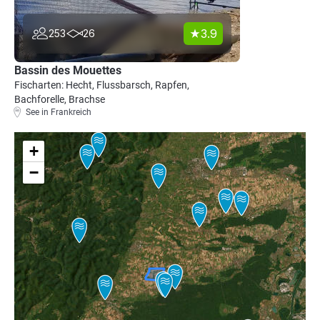
3.9
253
26
Bassin des Mouettes
Fischarten: Hecht, Flussbarsch, Rapfen,
Bachforelle, Brachse
See in Frankreich
+
−