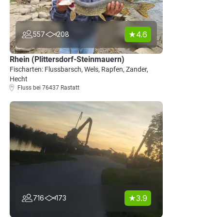
4.6
557
208
Rhein (Plittersdorf-Steinmauern)
Fischarten: Flussbarsch, Wels, Rapfen, Zander,
Hecht
Fluss bei 76437 Rastatt
3.9
716
173