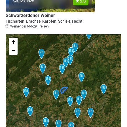
5.0
12
25
Schwarzerdener Weiher
Fischarten: Brachse, Karpfen, Schleie, Hecht
Weiher bei 66629 Freisen
+
−