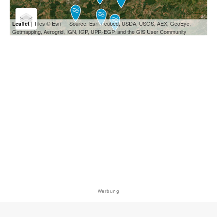
| Tiles © Esri — Source: Esri, i-cubed, USDA, USGS, AEX, GeoEye,
Leaflet
Getmapping, Aerogrid, IGN, IGP, UPR-EGP, and the GIS User Community
Werbung