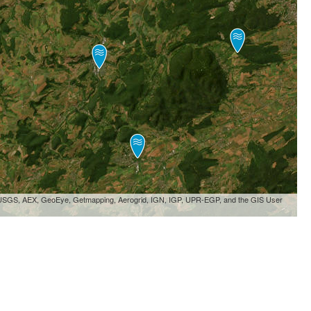
, USGS, AEX, GeoEye, Getmapping, Aerogrid, IGN, IGP, UPR-EGP, and the GIS User