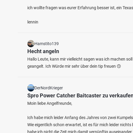
ich wollte fragen was eurer Erfahrung besser ist, ein Tex
lennin
Hamstito139
4.4
259
38
Hecht angeln
Hallo Leute, kann mir vielleicht sagen was ich machen sol
Nahe (Staudernheim)
geangelt. Ich Würde mir sehr über dein tip freuen 🙃
Alsenz
Fischarten: Wels, Flussbarsch, Nase, Rotauge,
Fischart
Barbe
Bachsaib
Fluss bei 55568 Abtweiler
Fluss 
DerNordKrieger
Spro Power Catcher Baitcaster zu verkaufe
Moin liebe Angelfreunde,
Ich habe mich leider Anfang des Jahres von zwei Kumpels
Wie eigentlich schon erwartet, ist es für mich leider nichts
habe ich nicht die Zeit mich damit vernünftig auseinander