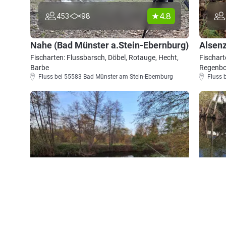
4.8
453
98
Nahe (Bad Münster a.Stein-Ebernburg)
Alsenz
Fischarten: Flussbarsch, Döbel, Rotauge, Hecht,
Fischart
Barbe
Regenbo
Fluss bei 55583 Bad Münster am Stein-Ebernburg
Fluss 
4.6
283
64
Glan (Meisenheim)
Glan 