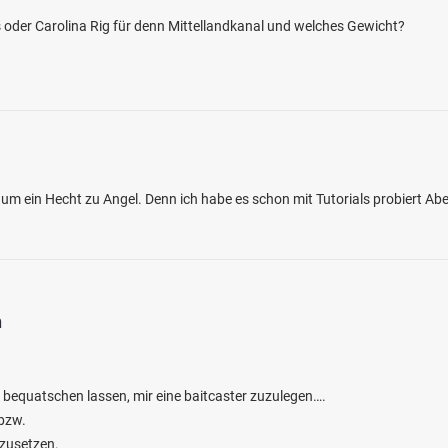
as oder Carolina Rig für denn Mittellandkanal und welches Gewicht?
4.4
212
38
l um ein Hecht zu Angel. Denn ich habe es schon mit Tutorials probiert Ab
 (Winnweiler)
en: Bachforelle, Flussbarsch, Döbel,
ling, Aal
bei 67722 Alsenbrück-Langmeil
n
 bequatschen lassen, mir eine baitcaster zuzulegen….
 bzw.
 zusetzen.