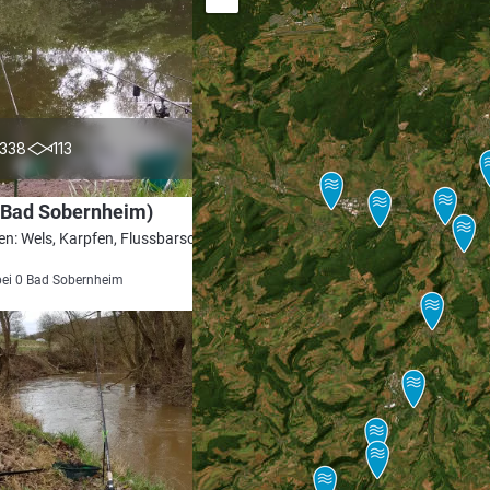
4.8
338
113
(Bad Sobernheim)
en: Wels, Karpfen, Flussbarsch, Brachse,
bei 0 Bad Sobernheim