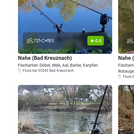
4.4
721
183
Nahe (Bad Kreuznach)
Nahe 
Fischarten: Döbel, Wels, Aal, Barbe, Karpfen
Fischart
Fluss bei 55545 Bad Kreuznach
Rotauge
Fluss 