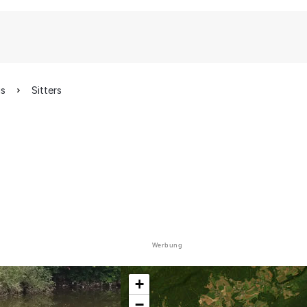
is
Sitters
Werbung
+
−