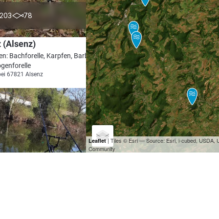
4.6
203
78
 (Alsenz)
en: Bachforelle, Karpfen, Barbe, Aal,
genforelle
bei 67821 Alsenz
| Tiles © Esri — Source: Esri, i-cubed, USDA
Leaflet
Community
4.6
230
61
(Odernheim am Glan)