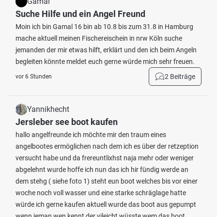
Gamal
Suche Hilfe und ein Angel Freund
Moin ich bin Gamal 16 bin ab 10.8 bis zum 31.8 in Hamburg
mache aktuell meinen Fischereischein in nrw Köln suche
jemanden der mir etwas hilft, erklärt und den ich beim Angeln
begleiten könnte meldet euch gerne würde mich sehr freuen.
2 Beiträge
vor 6 Stunden
Yannikhecht
Jersleber see boot kaufen
hallo angelfreunde ich möchte mir den traum eines
angelbootes ermöglichen nach dem ich es über der retzeption
versucht habe und da frereuntlixhst naja mehr oder weniger
abgelehnt wurde hoffe ich nun das ich hir fündig werde an
dem stehg ( siehe foto 1) steht eun boot welches bis vor einer
woche noch voll wasser und eine starke schräglage hatte
würde ich gerne kaufen aktuell wurde das boot aus gepumpt
wenn jeman wen kennt der vileicht wüsste wem das boot