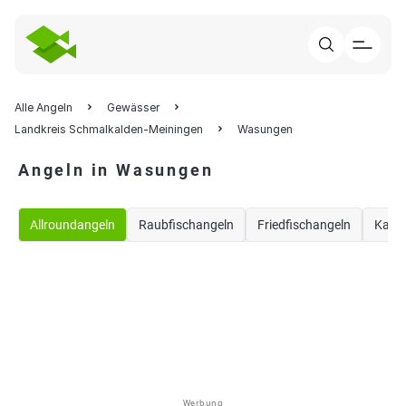
Alle Angeln
Gewässer
Landkreis Schmalkalden-Meiningen
Wasungen
Angeln in Wasungen
Allroundangeln
Raubfischangeln
Friedfischangeln
Karp
Werbung