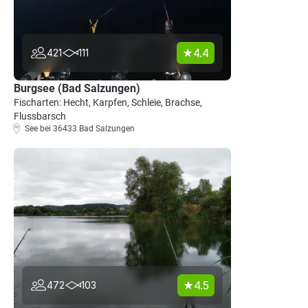
4.4
421
111
Burgsee (Bad Salzungen)
Fischarten: Hecht, Karpfen, Schleie, Brachse,
Flussbarsch
See bei 36433 Bad Salzungen
4.5
472
103