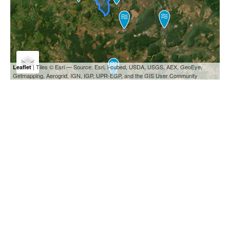
| Tiles © Esri — Source: Esri, i-cubed, USDA, USGS, AEX, GeoEye,
Leaflet
Getmapping, Aerogrid, IGN, IGP, UPR-EGP, and the GIS User Community