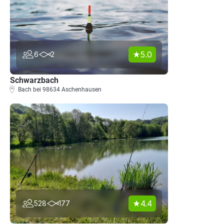
5.0
6
2
Schwarzbach
Bach bei 98634 Aschenhausen
4.4
528
177