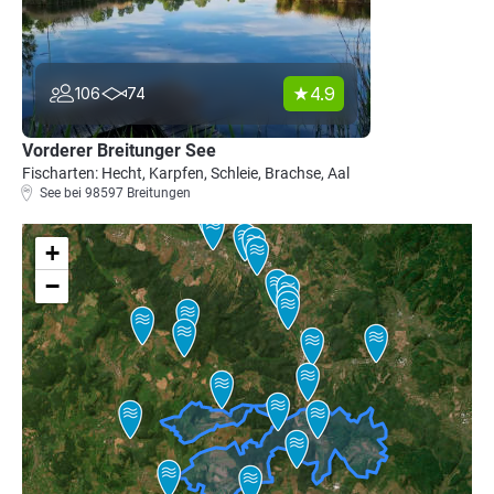
4.9
106
74
Vorderer Breitunger See
Fischarten: Hecht, Karpfen, Schleie, Brachse, Aal
See bei 98597 Breitungen
+
−