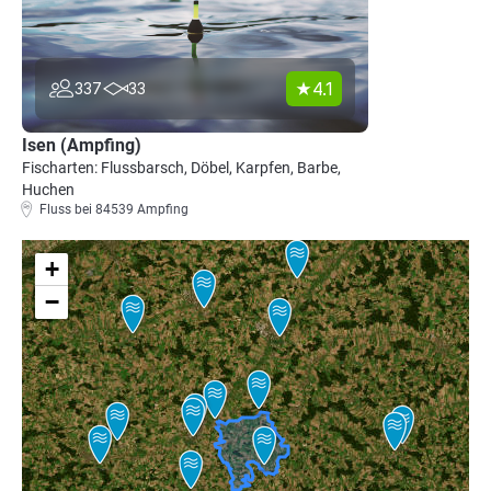
4.1
337
33
Isen (Ampfing)
Fischarten: Flussbarsch, Döbel, Karpfen, Barbe,
Huchen
Fluss bei 84539 Ampfing
+
−