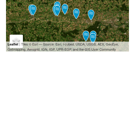
| Tiles © Esri — Source: Esri, i-cubed, USDA, USGS, AEX, GeoEye,
Leaflet
Getmapping, Aerogrid, IGN, IGP, UPR-EGP, and the GIS User Community