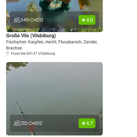
4.6
549
232
Große Vils (Vilsbiburg)
Fischarten: Karpfen, Hecht, Flussbarsch, Zander,
Brachse
Fluss bei 84137 Vilsbiburg
4.7
132
202