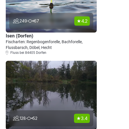
4.2
249
67
Isen (Dorfen)
Fischarten: Regenbogenforelle, Bachforelle,
Flussbarsch, Döbel, Hecht
Fluss bei 84405 Dorfen
3.4
128
52