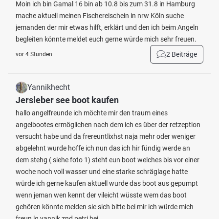
Moin ich bin Gamal 16 bin ab 10.8 bis zum 31.8 in Hamburg
mache aktuell meinen Fischereischein in nrw Köln suche
jemanden der mir etwas hilft, erklärt und den ich beim Angeln
begleiten könnte meldet euch gerne würde mich sehr freuen.
2 Beiträge
vor 4 Stunden
Yannikhecht
Jersleber see boot kaufen
hallo angelfreunde ich möchte mir den traum eines
angelbootes ermöglichen nach dem ich es über der retzeption
versucht habe und da frereuntlixhst naja mehr oder weniger
abgelehnt wurde hoffe ich nun das ich hir fündig werde an
dem stehg ( siehe foto 1) steht eun boot welches bis vor einer
woche noch voll wasser und eine starke schräglage hatte
würde ich gerne kaufen aktuell wurde das boot aus gepumpt
wenn jeman wen kennt der vileicht wüsste wem das boot
gehören könnte melden sie sich bitte bei mir ich würde mich
freun lg yannik znd petri hei