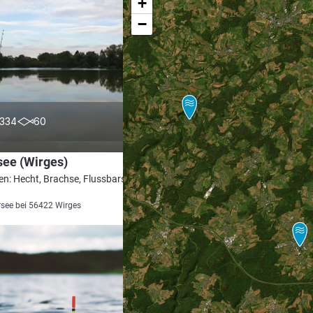
+
−
4.6
334
60
see (Wirges)
en: Hecht, Brachse, Flussbarsch, Karpfen,
see bei 56422 Wirges