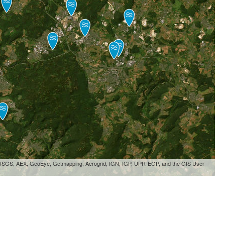
, USGS, AEX, GeoEye, Getmapping, Aerogrid, IGN, IGP, UPR-EGP, and the GIS User