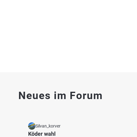
Waldsee (Maroth)
Dr. Ot
Fischarten: Karpfen, Stör, Schleie, Brachse, Hecht
Fischart
Stausee bei 56269 Dierdorf
Flussba
Weiher
Neues im Forum
3.9
109
45
Heideweiher (Herschbach)
Wied (
Fischarten: Karpfen, Rotauge, Flussbarsch, Hecht,
Fischart
Regenbogenforelle
Silvan_korver
Flussba
Weiher bei 56249 Herschbach
Fluss 
Köder wahl