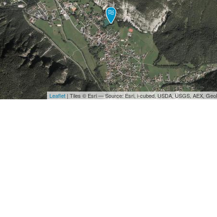
Leaflet
| Tiles © Esri — Source: Esri, i-cubed, USDA, USGS, AEX, Ge