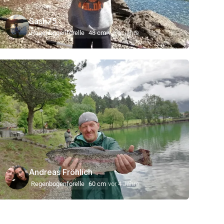
Sash75
Regenbogenforelle
48 cm
vor 6 Jahre
Andreas Fröhlich
Regenbogenforelle
60 cm
vor 4 Jahre