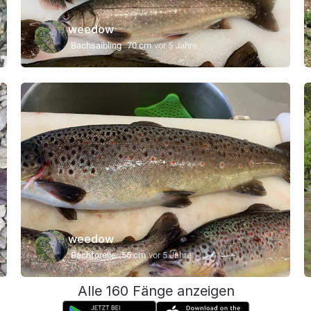
weedow
Bachsaibling
70 cm
vor 5 Jahre
weedow
Bachforelle
55 cm
vor 5 Jahre
Alle 160 Fänge anzeigen