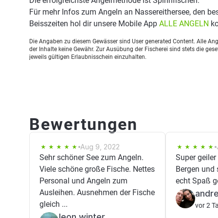
Die erfolgreichste Angelmethode ist Spinnfischen.
Für mehr Infos zum Angeln an Nassereithersee, den b
Beisszeiten hol dir unsere Mobile App
ALLE ANGELN
ko
Die Angaben zu diesem Gewässer sind User generated Content. Alle Ange
der Inhalte keine Gewähr. Zur Ausübung der Fischerei sind stets die ge
jeweils gültigen Erlaubnisschein einzuhalten.
Bewertungen
Aug 9, 2022
Sehr schöner See zum Angeln.
Super geiler
Viele schöne große Fische. Nettes
Bergen und s
Personal und Angeln zum
echt Spaß 
Ausleihen. Ausnehmen der Fische
andre
gleich ...
vor 2 T
leon winter