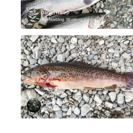
Daniel1789
Bachsaibling
50 cm
vor 7 Jahre
Daniel Dan
Bachforelle
42 cm
vor 3 Jahre