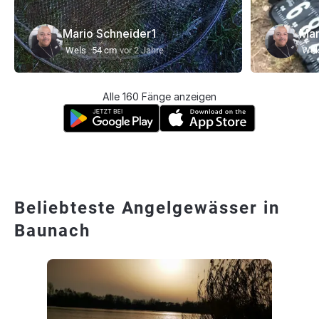
Mario Schneider1
Mar
Wels
54 cm
vor 2 Jahre
Wel
Alle 160 Fänge anzeigen
Beliebteste Angelgewässer in
Baunach