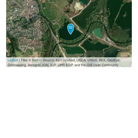
Leaflet
| Tiles © Esri — Source: Esri, i-cubed, USDA, USGS, AEX, GeoEye,
Getmapping, Aerogrid, IGN, IGP, UPR-EGP, and the GIS User Community