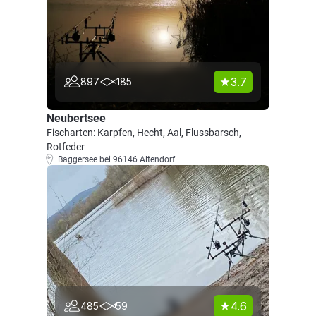
3.7
897
185
Neubertsee
Fischarten: Karpfen, Hecht, Aal, Flussbarsch,
Rotfeder
Baggersee bei 96146 Altendorf
4.6
485
59