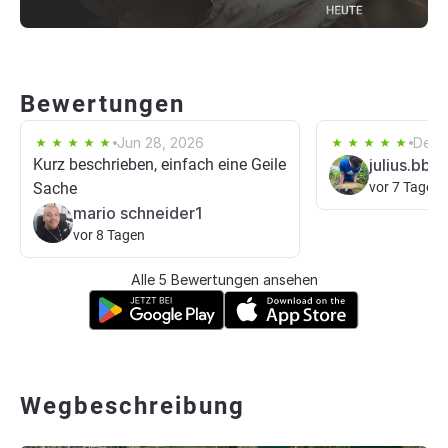
Bewertungen
Jun 28, 2026
Dec 
Kurz beschrieben, einfach eine Geile
julius.bbg
Sache
vor 7 Tagen
mario schneider1
vor 8 Tagen
Alle 5 Bewertungen ansehen
Wegbeschreibung