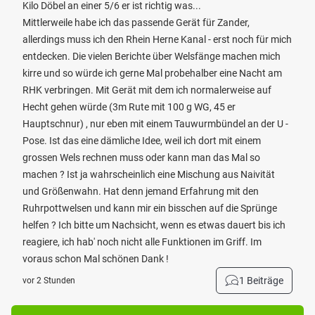
Kilo Döbel an einer 5/6 er ist richtig was...
Mittlerweile habe ich das passende Gerät für Zander,
allerdings muss ich den Rhein Herne Kanal - erst noch für mich
entdecken. Die vielen Berichte über Welsfänge machen mich
kirre und so würde ich gerne Mal probehalber eine Nacht am
RHK verbringen. Mit Gerät mit dem ich normalerweise auf
Hecht gehen würde (3m Rute mit 100 g WG, 45 er
Hauptschnur) , nur eben mit einem Tauwurmbündel an der U -
Pose. Ist das eine dämliche Idee, weil ich dort mit einem
grossen Wels rechnen muss oder kann man das Mal so
machen ? Ist ja wahrscheinlich eine Mischung aus Naivität
und Größenwahn. Hat denn jemand Erfahrung mit den
Ruhrpottwelsen und kann mir ein bisschen auf die Sprünge
helfen ? Ich bitte um Nachsicht, wenn es etwas dauert bis ich
reagiere, ich hab' noch nicht alle Funktionen im Griff. Im
voraus schon Mal schönen Dank !
1 Beiträge
vor 2 Stunden