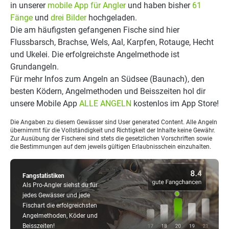
in unserer
mobile App für Angler
und haben bisher
61
Fänge
und
drei Bilder
hochgeladen.
Die am häufigsten gefangenen Fische sind hier
Flussbarsch, Brachse, Wels, Aal, Karpfen, Rotauge, Hecht
und Ukelei. Die erfolgreichste Angelmethode ist
Grundangeln.
Für mehr Infos zum Angeln an Südsee (Baunach), den
besten Ködern, Angelmethoden und Beisszeiten hol dir
unsere Mobile App
ALLE ANGELN
kostenlos im App Store!
Die Angaben zu diesem Gewässer sind User generated Content. Alle Angeln
übernimmt für die Vollständigkeit und Richtigkeit der Inhalte keine Gewähr.
Zur Ausübung der Fischerei sind stets die gesetzlichen Vorschriften sowie
die Bestimmungen auf dem jeweils gültigen Erlaubnisschein einzuhalten.
Fangstatistiken
Als Pro-Angler siehst du für
jedes Gewässer und jede
Fischart die erfolgreichsten
Angelmethoden, Köder und
Beisszeiten!