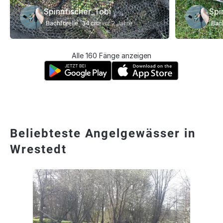
Spinnfischer_Tobi
Spi
Bachforelle
34 cm
vor 2 Jahre
Bach
Alle 160 Fänge anzeigen
Beliebteste Angelgewässer in
Wrestedt