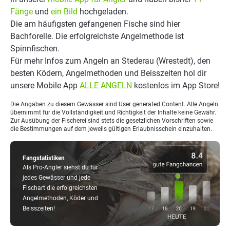
Fänge
und
ein Bild
hochgeladen.
Die am häufigsten gefangenen Fische sind hier
Bachforelle. Die erfolgreichste Angelmethode ist
Spinnfischen.
Für mehr Infos zum Angeln an Stederau (Wrestedt), den
besten Ködern, Angelmethoden und Beisszeiten hol dir
unsere Mobile App
ALLE ANGELN
kostenlos im App Store!
Die Angaben zu diesem Gewässer sind User generated Content. Alle Angeln
übernimmt für die Vollständigkeit und Richtigkeit der Inhalte keine Gewähr.
Zur Ausübung der Fischerei sind stets die gesetzlichen Vorschriften sowie
die Bestimmungen auf dem jeweils gültigen Erlaubnisschein einzuhalten.
Fangstatistiken
Als Pro-Angler siehst du für
jedes Gewässer und jede
Fischart die erfolgreichsten
Angelmethoden, Köder und
Beisszeiten!