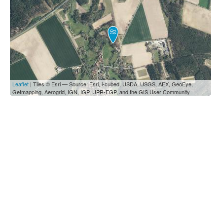
Leaflet
| Tiles © Esri — Source: Esri, i-cubed, USDA, USGS, AEX, GeoEye,
Getmapping, Aerogrid, IGN, IGP, UPR-EGP, and the GIS User Community