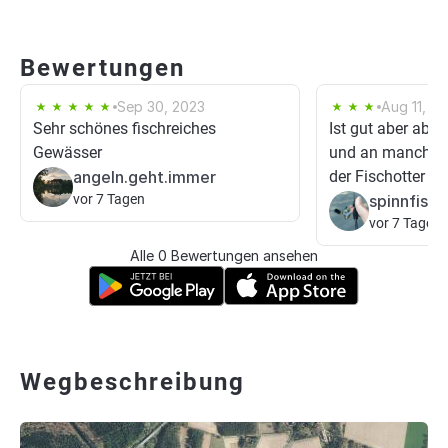
Bewertungen
Sep 30, 2023
Aug 11, 2
Sehr schönes fischreiches
Ist gut aber abe
Gewässer
und an manchen 
angeln.geht.immer
der Fischotter s
vor 7 Tagen
spinnfisch
vor 7 Tagen
Alle 0 Bewertungen ansehen
Wegbeschreibung