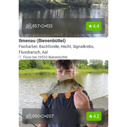
4.4
657
133
Ilmenau (Bienenbüttel)
Fischarten: Bachforelle, Hecht, Signalkrebs,
Flussbarsch, Aal
Fluss bei 29553 Bienenbüttel
4.2
650
207