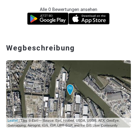
Alle 0 Bewertungen ansehen
Wegbeschreibung
Leaflet
| Tiles © Esri — Source: Esri, i-cubed, USDA, USGS, AEX, GeoEye,
Getmapping, Aerogrid, IGN, IGP, UPR-EGP, and the GIS User Community