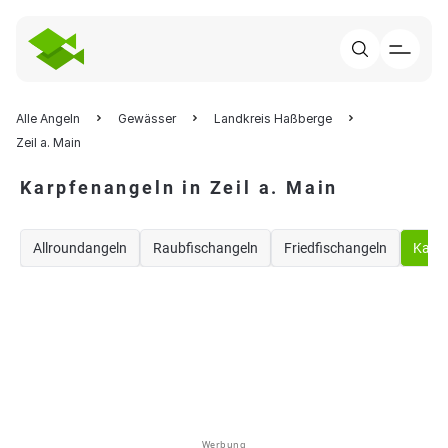
Alle Angeln
Gewässer
Landkreis Haßberge
Zeil a. Main
Karpfenangeln in Zeil a. Main
Allroundangeln
Raubfischangeln
Friedfischangeln
Karp
Werbung