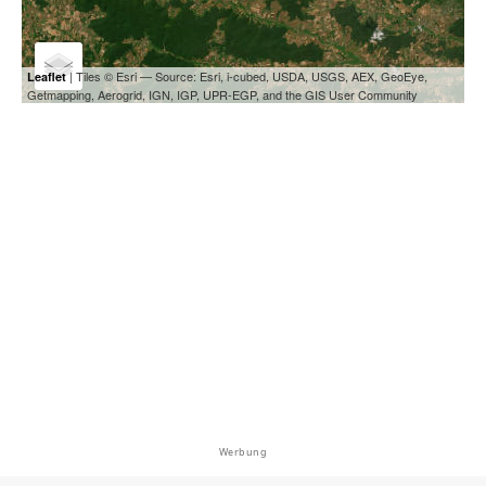
| Tiles © Esri — Source: Esri, i-cubed, USDA, USGS, AEX, GeoEye,
Leaflet
Getmapping, Aerogrid, IGN, IGP, UPR-EGP, and the GIS User Community
Werbung