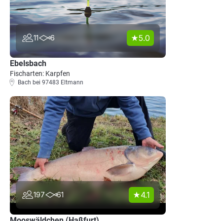
5.0
11
6
Ebelsbach
Fischarten: Karpfen
Bach bei 97483 Eltmann
4.1
197
61
Mooswäldchen (Haßfurt)