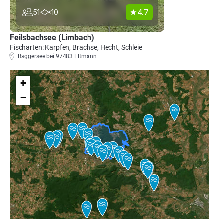
4.7
51
10
Feilsbachsee (Limbach)
Fischarten: Karpfen, Brachse, Hecht, Schleie
Baggersee bei 97483 Eltmann
+
−