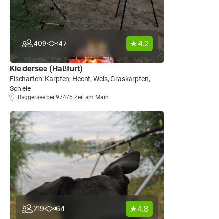
4.2
409
47
Kleidersee (Haßfurt)
Fischarten: Karpfen, Hecht, Wels, Graskarpfen,
Schleie
Baggersee bei 97475 Zeil am Main
4.8
219
64