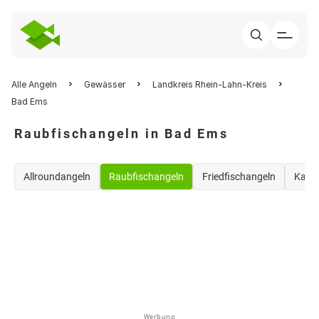
Alle Angeln
Gewässer
Landkreis Rhein-Lahn-Kreis
Bad Ems
Raubfischangeln in Bad Ems
Allroundangeln
Raubfischangeln
Friedfischangeln
Karp
Werbung