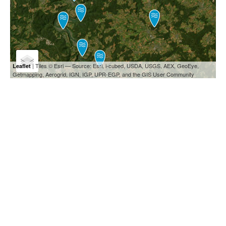
| Tiles © Esri — Source: Esri, i-cubed, USDA, USGS, AEX, GeoEye,
Leaflet
Getmapping, Aerogrid, IGN, IGP, UPR-EGP, and the GIS User Community