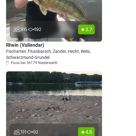
3.7
915
192
Rhein (Vallendar)
Fischarten: Flussbarsch, Zander, Hecht, Wels,
Schwarzmund-Grundel
Fluss bei 56179 Niederwerth
4.8
131
32