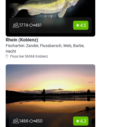
4.5
1774
481
Rhein (Koblenz)
Fischarten: Zander, Flussbarsch, Wels, Barbe,
Hecht
Fluss bei 56068 Koblenz
4.3
1486
450