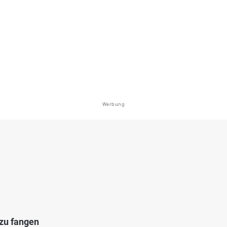
Lahnstein)
en: Zander, Wels, Flussbarsch, Hecht,
bei 56112 Lahnstein
Werbung
3.7
915
192
(Vallendar)
en: Flussbarsch, Zander, Hecht, Wels,
mund-Grundel
bei 56179 Niederwerth
 zu fangen