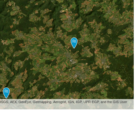
, USGS, AEX, GeoEye, Getmapping, Aerogrid, IGN, IGP, UPR-EGP, and the GIS User