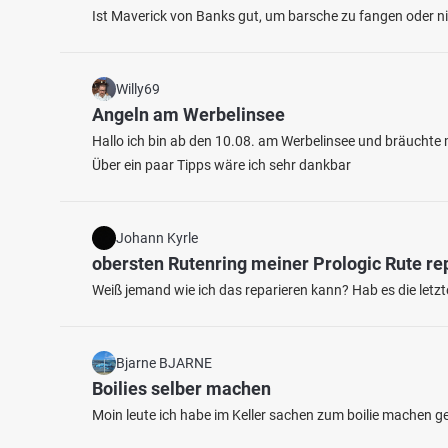
Ist Maverick von Banks gut, um barsche zu fangen oder nic
Willy69
Angeln am Werbelinsee
Hallo ich bin ab den 10.08. am Werbelinsee und bräuchte m
Über ein paar Tipps wäre ich sehr dankbar
4.4
642
176
Johann Kyrle
Teichanlage Kern
obersten Rutenring meiner Prologic Rute re
Hause
Fischarten: Regenbogenforelle, Karpfen,
Fischart
Weiß jemand wie ich das reparieren kann? Hab es die letz
Goldforelle, Stör, Hecht
Rotauge
Kommerzieller Angelsee/Teich bei 56412 Boden
Stause
Bjarne BJARNE
Boilies selber machen
Moin leute ich habe im Keller sachen zum boilie machen 