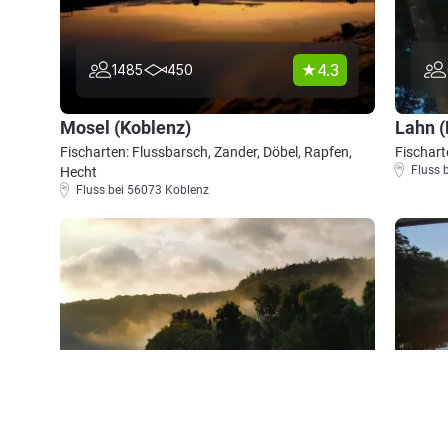
4.3
1485
450
Mosel (Koblenz)
Lahn 
Fischarten: Flussbarsch, Zander, Döbel, Rapfen,
Fischart
Fluss 
Hecht
Fluss bei 56073 Koblenz
4.4
748
294