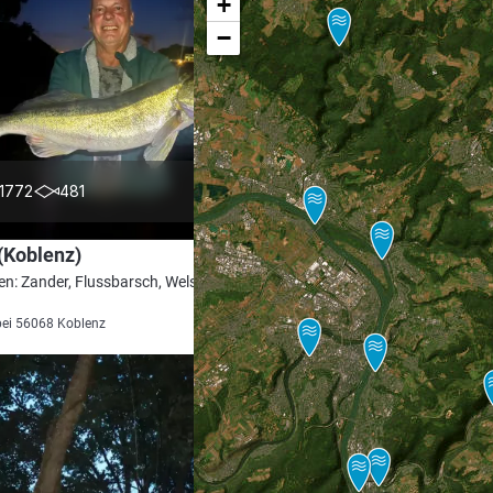
+
−
4.5
1772
481
(Koblenz)
en: Zander, Flussbarsch, Wels, Barbe,
bei 56068 Koblenz