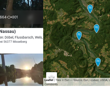
4.2
664
301
(Nassau)
en: Döbel, Flussbarsch, Wels, Aal, Hecht
bei 56377 Misselberg
| Tiles © Esri — Source: Esri, i-cubed, USDA
Leaflet
Community
4.4
921
244