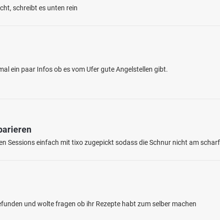
ht, schreibt es unten rein
al ein paar Infos ob es vom Ufer gute Angelstellen gibt.
4.4
215
137
parieren
rbachsee (Miehlen)
en: Karpfen, Brachse, Regenbogenforelle,
ten Sessions einfach mit tixo zugepickt sodass die Schnur nicht am schar
, Hecht
e bei 56357 Auel
gefunden und wolte fragen ob ihr Rezepte habt zum selber machen