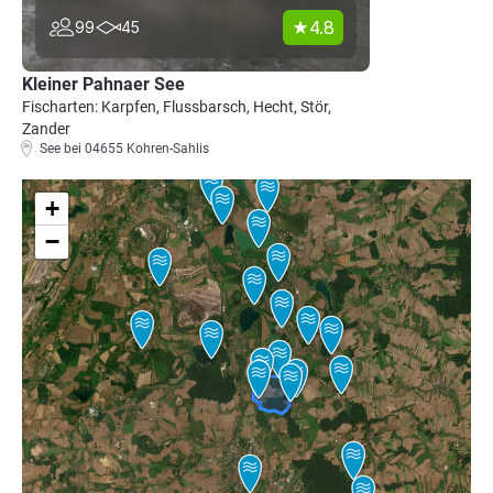
4.8
99
45
Kleiner Pahnaer See
Fischarten: Karpfen, Flussbarsch, Hecht, Stör,
Zander
See bei 04655 Kohren-Sahlis
+
−