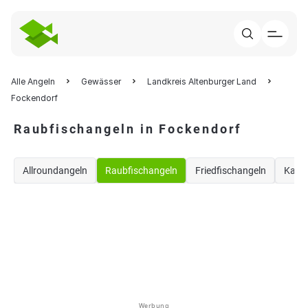
Alle Angeln
Gewässer
Landkreis Altenburger Land
Fockendorf
Raubfischangeln in Fockendorf
Allroundangeln
Raubfischangeln
Friedfischangeln
Karp
Werbung