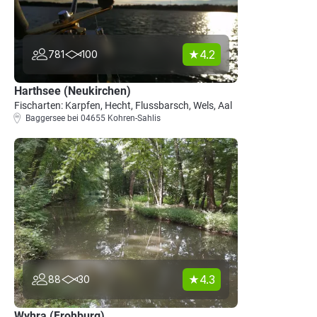
4.2
781
100
Harthsee (Neukirchen)
Fischarten: Karpfen, Hecht, Flussbarsch, Wels, Aal
Baggersee bei 04655 Kohren-Sahlis
4.3
88
30
Wyhra (Frohburg)