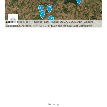
| Tiles © Esri — Source: Esri, i-cubed, USDA, USGS, AEX, GeoEye,
Leaflet
Getmapping, Aerogrid, IGN, IGP, UPR-EGP, and the GIS User Community
Werbung