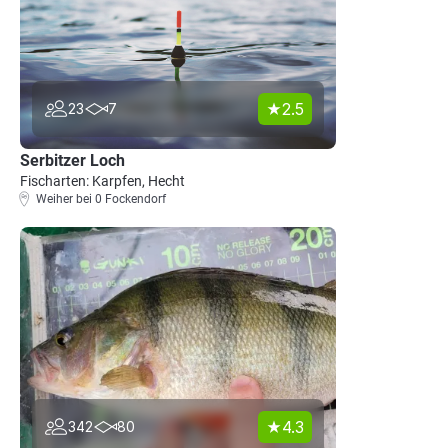
2.5
23
7
Serbitzer Loch
Fischarten: Karpfen, Hecht
Weiher bei 0 Fockendorf
4.3
342
80