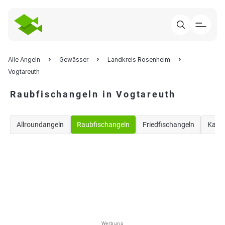
Alle Angeln
Gewässer
Landkreis Rosenheim
Vogtareuth
Raubfischangeln in Vogtareuth
Allroundangeln
Raubfischangeln
Friedfischangeln
Karp
Werbung