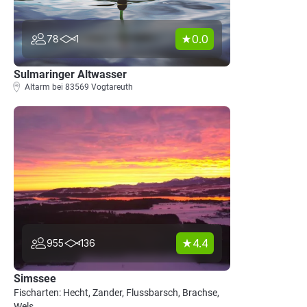
0.0
78
1
Sulmaringer Altwasser
Altarm bei 83569 Vogtareuth
4.4
955
136
Simssee
Fischarten: Hecht, Zander, Flussbarsch, Brachse,
Wels