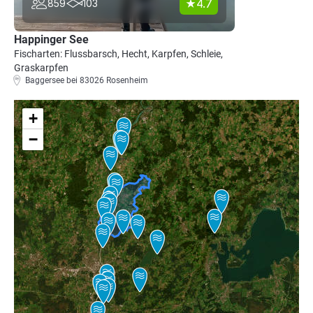
4.7
859
103
Happinger See
Fischarten: Flussbarsch, Hecht, Karpfen, Schleie,
Graskarpfen
Baggersee bei 83026 Rosenheim
+
−