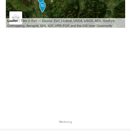
| Tiles © Esri — Source: Esri, i-cubed, USDA, USGS, AEX, GeoEye,
Leaflet
Getmapping, Aerogrid, IGN, IGP, UPR-EGP, and the GIS User Community
Werbung