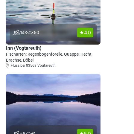
4.0
143
50
Inn (Vogtareuth)
Fischarten: Regenbogenforelle, Quappe, Hecht,
Brachse, Döbel
Fluss bei 83569 Vogtareuth
5.0
56
3