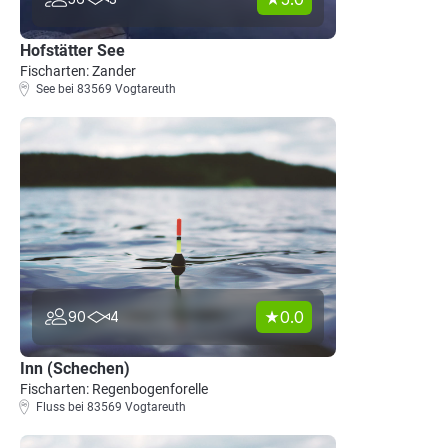
Hofstätter See
Fischarten: Zander
See bei 83569 Vogtareuth
0.0
90
4
Inn (Schechen)
Fischarten: Regenbogenforelle
Fluss bei 83569 Vogtareuth