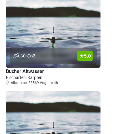
5.0
80
3
Bucher Altwasser
Fischarten: Karpfen
Altarm bei 83569 Vogtareuth