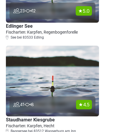
5.0
23
12
Edlinger See
Fischarten: Karpfen, Regenbogenforelle
See bei 83533 Edling
4.5
41
8
Staudhamer Kiesgrube
Fischarten: Karpfen, Hecht
Baggersee bei 83512 Wasserburg am Inn