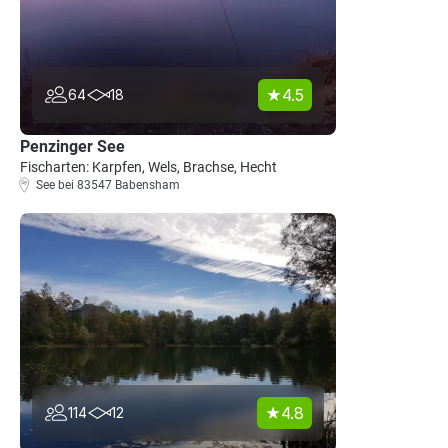
4.5
64
18
Penzinger See
Fischarten: Karpfen, Wels, Brachse, Hecht
See bei 83547 Babensham
4.8
114
12