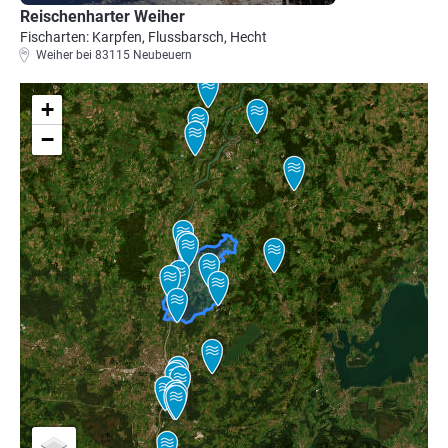
Reischenharter Weiher
Fischarten: Karpfen, Flussbarsch, Hecht
Weiher bei 83115 Neubeuern
+
−