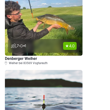
4.0
7
1
Denberger Weiher
Weiher bei 83569 Vogtareuth