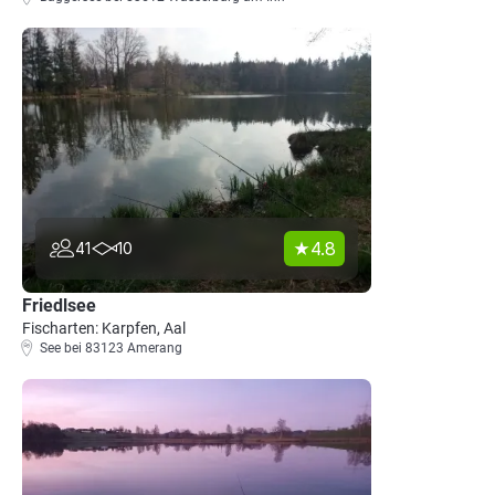
4.8
41
10
Friedlsee
Fischarten: Karpfen, Aal
See bei 83123 Amerang