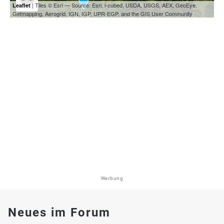
| Tiles © Esri — Source: Esri, i-cubed, USDA, USGS, AEX, GeoEye,
Leaflet
Getmapping, Aerogrid, IGN, IGP, UPR-EGP, and the GIS User Community
Werbung
Neues im Forum