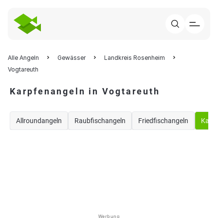
Alle Angeln
Gewässer
Landkreis Rosenheim
Vogtareuth
Karpfenangeln in Vogtareuth
Allroundangeln
Raubfischangeln
Friedfischangeln
Karp
Werbung