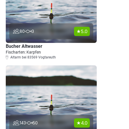
5.0
80
3
Bucher Altwasser
Fischarten: Karpfen
Altarm bei 83569 Vogtareuth
4.0
143
50