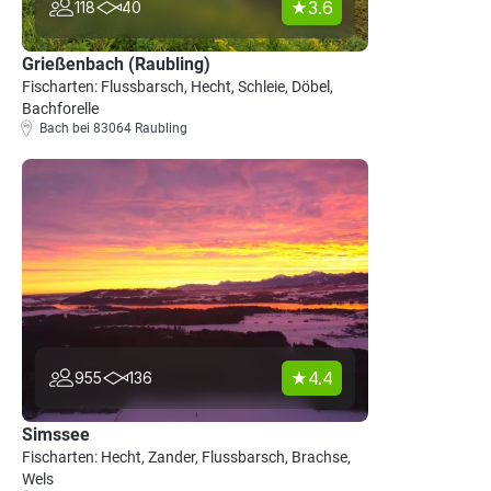
3.6
118
40
Grießenbach (Raubling)
Fischarten: Flussbarsch, Hecht, Schleie, Döbel,
Bachforelle
Bach bei 83064 Raubling
4.4
955
136
Simssee
Fischarten: Hecht, Zander, Flussbarsch, Brachse,
Wels