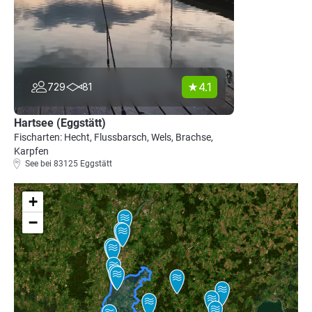
4.1
729
81
Hartsee (Eggstätt)
Fischarten: Hecht, Flussbarsch, Wels, Brachse,
Karpfen
See bei 83125 Eggstätt
+
−