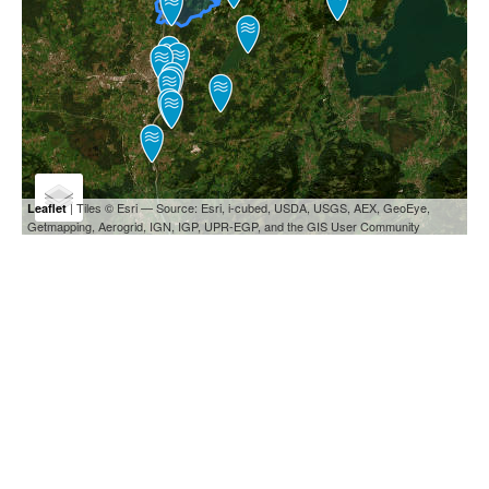
| Tiles © Esri — Source: Esri, i-cubed, USDA, USGS, AEX, GeoEye,
Leaflet
Getmapping, Aerogrid, IGN, IGP, UPR-EGP, and the GIS User Community