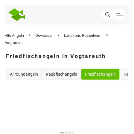
Alle Angeln
Gewässer
Landkreis Rosenheim
Vogtareuth
Friedfischangeln in Vogtareuth
Allroundangeln
Raubfischangeln
Friedfischangeln
Karp
Werbung