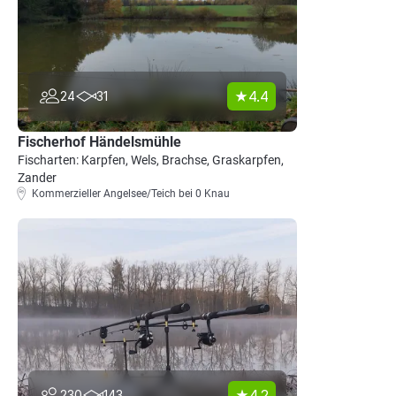
4.4
24
31
Fischerhof Händelsmühle
Fischarten: Karpfen, Wels, Brachse, Graskarpfen,
Zander
Kommerzieller Angelsee/Teich bei 0 Knau
4.2
230
143