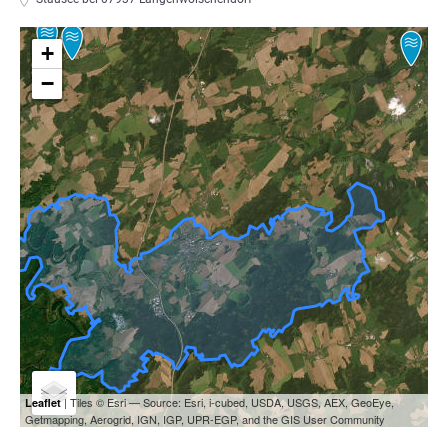
+
−
| Tiles © Esri — Source: Esri, i-cubed, USDA, USGS, AEX, GeoEye,
Leaflet
Getmapping, Aerogrid, IGN, IGP, UPR-EGP, and the GIS User Community