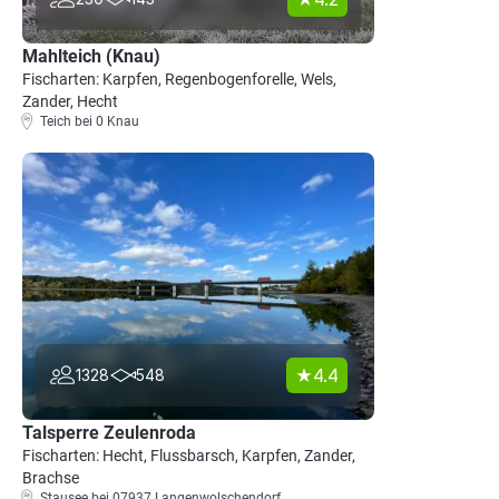
Mahlteich (Knau)
Fischarten: Karpfen, Regenbogenforelle, Wels,
Zander, Hecht
Teich bei 0 Knau
4.4
1328
548
Talsperre Zeulenroda
Fischarten: Hecht, Flussbarsch, Karpfen, Zander,
Brachse
Stausee bei 07937 Langenwolschendorf