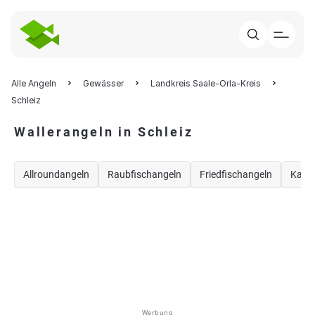
Alle Angeln
Gewässer
Landkreis Saale-Orla-Kreis
Schleiz
Wallerangeln in Schleiz
Allroundangeln
Raubfischangeln
Friedfischangeln
Karp
Werbung