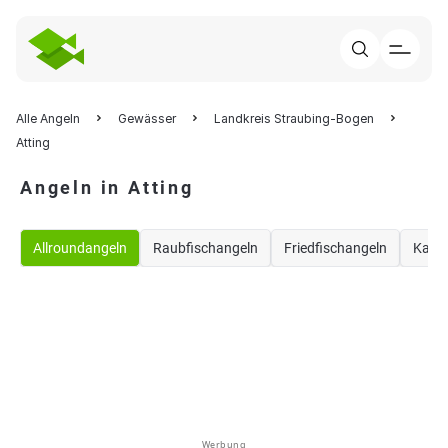
Alle Angeln
Gewässer
Landkreis Straubing-Bogen
Atting
Angeln in Atting
Allroundangeln
Raubfischangeln
Friedfischangeln
Karp
Werbung