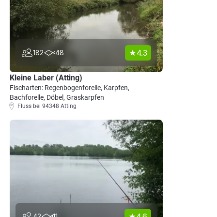
4.3
182
48
Kleine Laber (Atting)
Fischarten: Regenbogenforelle, Karpfen,
Bachforelle, Döbel, Graskarpfen
Fluss bei 94348 Atting
4.6
42
11