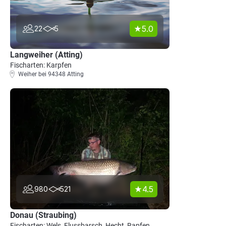
5.0
22
5
Langweiher (Atting)
Fischarten: Karpfen
Weiher bei 94348 Atting
4.5
980
521
Donau (Straubing)
Fischarten: Wels, Flussbarsch, Hecht, Rapfen,