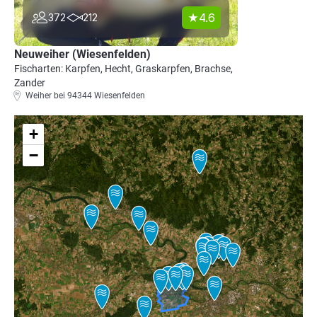
4.6
372
212
Neuweiher (Wiesenfelden)
Fischarten: Karpfen, Hecht, Graskarpfen, Brachse,
Zander
Weiher bei 94344 Wiesenfelden
+
−