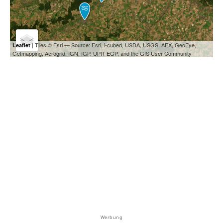
| Tiles © Esri — Source: Esri, i-cubed, USDA, USGS, AEX, GeoEye,
Leaflet
Getmapping, Aerogrid, IGN, IGP, UPR-EGP, and the GIS User Community
Werbung